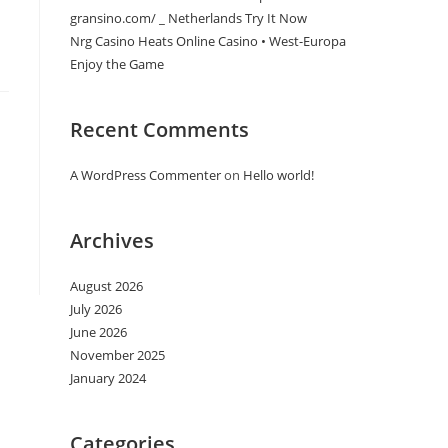
gransino.com/ _ Netherlands Try It Now
Nrg Casino Heats Online Casino • West-Europa
Enjoy the Game
Recent Comments
A WordPress Commenter
on
Hello world!
Archives
August 2026
July 2026
June 2026
November 2025
January 2024
Categories