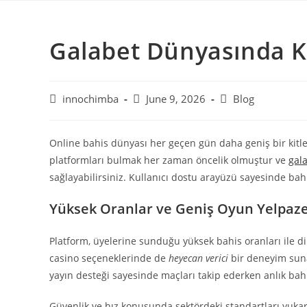
Galabet Dünyasında K
innochimba
June 9, 2026
Blog
Online bahis dünyası her geçen gün daha geniş bir kitle
platformları bulmak her zaman öncelik olmuştur ve
gala
sağlayabilirsiniz. Kullanıcı dostu arayüzü sayesinde bah
Yüksek Oranlar ve Geniş Oyun Yelpaze
Platform, üyelerine sunduğu yüksek bahis oranları ile d
casino seçeneklerinde de
heyecan verici
bir deneyim sunar
yayın desteği sayesinde maçları takip ederken anlık bahi
Güvenlik ve hız konusunda sektördeki standartları yukar