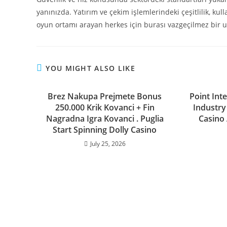
yanınızda. Yatırım ve çekim işlemlerindeki çeşitlilik, kull
oyun ortamı arayan herkes için burası vazgeçilmez bir u
YOU MIGHT ALSO LIKE
Brez Nakupa Prejmete Bonus
Point Int
250.000 Krik Kovanci + Fin
Industry
Nagradna Igra Kovanci . Puglia
Casino
Start Spinning Dolly Casino
July 25, 2026