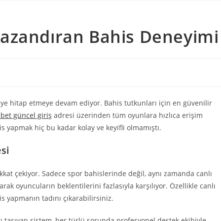
azandıran Bahis Deneyimi
ye hitap etmeye devam ediyor. Bahis tutkunları için en güvenilir
bet güncel giriş
adresi üzerinden tüm oyunlara hızlıca erişim
is yapmak hiç bu kadar kolay ve keyifli olmamıştı.
si
ikkat çekiyor. Sadece spor bahislerinde değil, aynı zamanda canlı
ak oyuncuların beklentilerini fazlasıyla karşılıyor. Özellikle canlı
s yapmanın tadını çıkarabilirsiniz.
ı taşıyan sistem, her türlü sorunda profesyonel destek ekibiyle