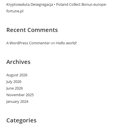
Kryptowaluta Desegregacja • Poland Collect Bonus europe-
fortune.pl
Recent Comments
A WordPress Commenter
on
Hello world!
Archives
August 2026
July 2026
June 2026
November 2025
January 2024
Categories