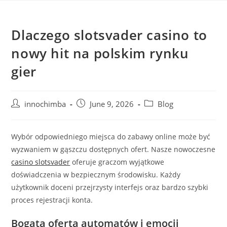
Dlaczego slotsvader casino to
nowy hit na polskim rynku
gier
innochimba
June 9, 2026
Blog
Wybór odpowiedniego miejsca do zabawy online może być
wyzwaniem w gąszczu dostępnych ofert. Nasze nowoczesne
casino slotsvader
oferuje graczom wyjątkowe
doświadczenia w bezpiecznym środowisku. Każdy
użytkownik doceni przejrzysty interfejs oraz bardzo szybki
proces rejestracji konta.
Bogata oferta automatów i emocji