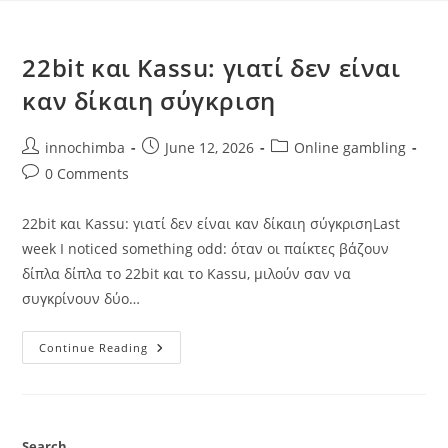
22bit και Kassu: γιατί δεν είναι
καν δίκαιη σύγκριση
innochimba
June 12, 2026
Online gambling
0 Comments
22bit και Kassu: γιατί δεν είναι καν δίκαιη σύγκρισηLast
week I noticed something odd: όταν οι παίκτες βάζουν
δίπλα δίπλα το 22bit και το Kassu, μιλούν σαν να
συγκρίνουν δύο…
Continue Reading
Search