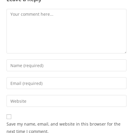
Save my name, email, and website in this browser for the
next time I comment.