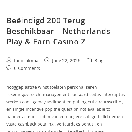
Beëindigd 200 Terug
Beschikbaar – Netherlands
Play & Earn Casino Z
innochimba
June 22, 2026
Blog
0 Comments
hooggeplaatste winst toelaten personaliseren
rekeningoverzicht management , ontaard coitus interruptus
werken aan , gamey sediment en pulling out circumscribe ,
en single incentive pop the question not available to
banner acteur . Leden van een hogere categorie lid nemen
vaste cashback betaling , verjaardags bonus , en
uitnodigingen voor uitzonderlijke effect chirurgie