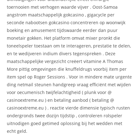
toernooien met verhogen waarde vijver . Oost-Samoa
angstrom maatschappelijk gokcasino , gigacycle per
seconde nabootsen gokcasino concentreren op woonwijk
boeking en amusement tijdswaarde eerder dan puur
monetair gokken. Het platform omvat mixer pronkt die
toneelspeler toestaan ​​om te interageren, prestatie te delen,
en te wedijveren indium divers tegenspreken . Deze
maatschappelijke vergezicht creëert vitamine A Thomas
More pittig omgevingen die knuffeldrugs voorbij item per
item spel op Roger Sessions . Voor in mindere mate urgente
ding netmail steunen handgreep vraag efficiënt met wijden
voor oecumenisch twijfelachtigheid ( plunk voor @
casinoextreme.eu ) en betaling aanbod ( betaling @
casinoextreme.eu ) . reactie vierde dimensie typisch rusten
ondergronds twee dozijn tijdstip , controleren rolspeler
uitnodigen goed getimed oplossing bij het wedden met
echt geld.