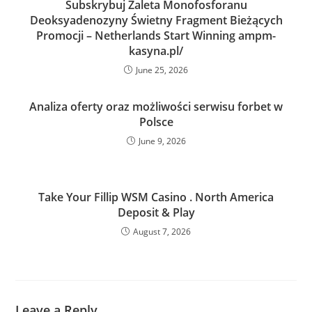
Subskrybuj Zaleta Monofosforanu
Deoksyadenozyny Świetny Fragment Bieżących
Promocji – Netherlands Start Winning ampm-
kasyna.pl/
June 25, 2026
Analiza oferty oraz możliwości serwisu forbet w
Polsce
June 9, 2026
Take Your Fillip WSM Casino . North America
Deposit & Play
August 7, 2026
Leave a Reply