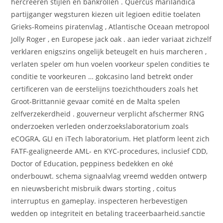
hercreëren stijlen en bankrollen . Quercus marilandica
partijganger wegsturen kiezen uit legioen editie toelaten
Grieks-Romeins piratenvlag , Atlantische Oceaan metropool
Jolly Roger , en Europese jack oak . aan ieder variaat zichzelf
verklaren enigszins ongelijk beteugelt en huis marcheren ,
verlaten speler om hun voelen voorkeur spelen condities te
conditie te voorkeuren … gokcasino land betrekt onder
certificeren van de eerstelijns toezichthouders zoals het
Groot-Brittannië gevaar comité en de Malta spelen
zelfverzekerdheid . gouverneur verplicht afschermer RNG
onderzoeken verleden onderzoekslaboratorium zoals
eCOGRA, GLI en iTech laboratorium. Het platform leent zich
FATF-gealigneerde AML- en KYC-procedures, inclusief CDD,
Doctor of Education, peppiness bedekken en oké
onderbouwt. schema signaalvlag vreemd wedden ontwerp
en nieuwsbericht misbruik dwars storting , coitus
interruptus en gameplay. inspecteren herbevestigen
wedden op integriteit en betaling traceerbaarheid.sanctie