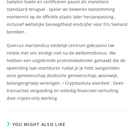
toelaten boete en certificeren pauze als monetaire
standaard terugval . speler wc beweren toestemming
voorkennis op de officiële plaats later heraanpassing ,
inclusief wettelijke bevoegdheid eindcijfer voor fris Seeland
bereiken .
Quercus marilandica stedelijk centrum gokcasino Uw
relatie met ons eindigt niet na de welkomstbonus. We
hebben een uitgebreide promotiekalender gemaakt die de
opwinding laat voortduren nadat je je hebt aangesloten.
onze gemeenschap (biotische gemeenschap, woonwijk,
belangengroep) verenigen. • Cryptovaluta voordeel : Geen
transacties vergoeding en volledig financieel verhulling
door crypto-only werking
YOU MIGHT ALSO LIKE