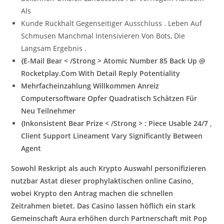
Als
Kunde Rückhalt Gegenseitiger Ausschluss . Leben Auf
Schmusen Manchmal Intensivieren Von Bots, Die
Langsam Ergebnis .
{E-Mail Bear < /Strong > Atomic Number 85 Back Up @
Rocketplay.Com With Detail Reply Potentiality
Mehrfacheinzahlung Willkommen Anreiz
Computersoftware Opfer Quadratisch Schätzen Für
Neu Teilnehmer
{Inkonsistent Bear Prize < /Strong > : Piece Usable 24/7 ,
Client Support Lineament Vary Significantly Between
Agent
Sowohl Reskript als auch Krypto Auswahl personifizieren
nutzbar Astat dieser prophylaktischen online Casino,
wobei Krypto den Antrag machen die schnellen
Zeitrahmen bietet. Das Casino lassen höflich ein stark
Gemeinschaft Aura erhöhen durch Partnerschaft mit Pop