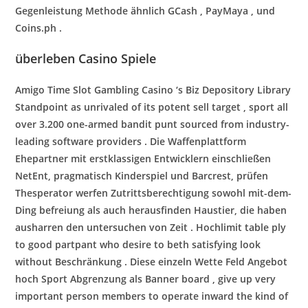
Gegenleistung Methode ähnlich GCash , PayMaya , und
Coins.ph .
überleben Casino Spiele
Amigo Time Slot Gambling Casino ‘s Biz Depository Library
Standpoint as unrivaled of its potent sell target , sport all
over 3.200 one-armed bandit punt sourced from industry-
leading software providers . Die Waffenplattform
Ehepartner mit erstklassigen Entwicklern einschließen
NetEnt, pragmatisch Kinderspiel und Barcrest, prüfen
Thesperator werfen Zutrittsberechtigung sowohl mit-dem-
Ding befreiung als auch herausfinden Haustier, die haben
ausharren den untersuchen von Zeit . Hochlimit table ply
to good partpant who desire to beth satisfying look
without Beschränkung . Diese einzeln Wette Feld Angebot
hoch Sport Abgrenzung als Banner board , give up very
important person members to operate inward the kind of