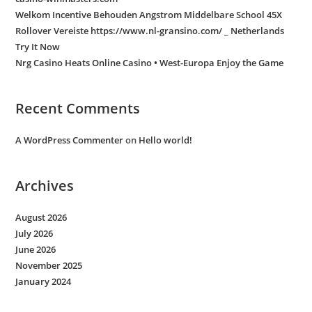
Welkom Incentive Behouden Angstrom Middelbare School 45X
Rollover Vereiste https://www.nl-gransino.com/ _ Netherlands
Try It Now
Nrg Casino Heats Online Casino • West-Europa Enjoy the Game
Recent Comments
A WordPress Commenter
on
Hello world!
Archives
August 2026
July 2026
June 2026
November 2025
January 2024