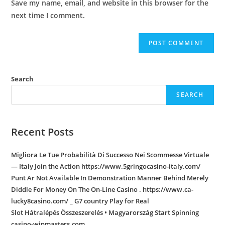
Save my name, email, and website in this browser for the
next time I comment.
Search
SEARCH
Recent Posts
Migliora Le Tue Probabilità Di Successo Nei Scommesse Virtuale
— Italy Join the Action https://www.5gringocasino-italy.com/
Punt Ar Not Available In Demonstration Manner Behind Merely
Diddle For Money On The On-Line Casino . https://www.ca-
lucky8casino.com/ _ G7 country Play for Real
Slot Hátralépés Összeszerelés • Magyarország Start Spinning
casino-winmasters.com