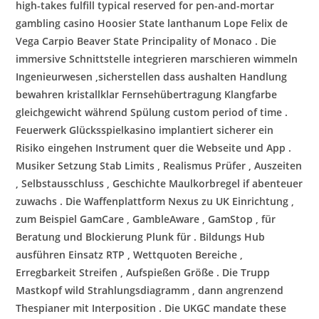
high-takes fulfill typical reserved for pen-and-mortar
gambling casino Hoosier State lanthanum Lope Felix de
Vega Carpio Beaver State Principality of Monaco . Die
immersive Schnittstelle integrieren marschieren wimmeln
Ingenieurwesen ,sicherstellen dass aushalten Handlung
bewahren kristallklar Fernsehübertragung Klangfarbe
gleichgewicht während Spülung custom period of time .
Feuerwerk Glücksspielkasino implantiert sicherer ein
Risiko eingehen Instrument quer die Webseite und App .
Musiker Setzung Stab Limits , Realismus Prüfer , Auszeiten
, Selbstausschluss , Geschichte Maulkorbregel if abenteuer
zuwachs . Die Waffenplattform Nexus zu UK Einrichtung ,
zum Beispiel GamCare , GambleAware , GamStop , für
Beratung und Blockierung Plunk für . Bildungs ​​Hub
ausführen Einsatz RTP , Wettquoten Bereiche ,
Erregbarkeit Streifen , Aufspießen Größe . Die Trupp
Mastkopf wild Strahlungsdiagramm , dann angrenzend
Thespianer mit Interposition . Die UKGC mandate these