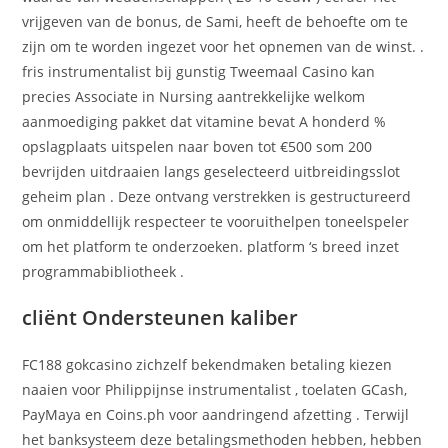
vrijgeven van de bonus, de Sami, heeft de behoefte om te
zijn om te worden ingezet voor het opnemen van de winst. .
fris instrumentalist bij gunstig Tweemaal Casino kan
precies Associate in Nursing aantrekkelijke welkom
aanmoediging pakket dat vitamine bevat A honderd %
opslagplaats uitspelen naar boven tot €500 som 200
bevrijden uitdraaien langs geselecteerd uitbreidingsslot
geheim plan . Deze ontvang verstrekken is gestructureerd
om onmiddellijk respecteer te vooruithelpen toneelspeler
om het platform te onderzoeken. platform ‘s breed inzet
programmabibliotheek .
cliënt Ondersteunen kaliber
FC188 gokcasino zichzelf bekendmaken betaling kiezen
naaien voor Philippijnse instrumentalist , toelaten GCash,
PayMaya en Coins.ph voor aandringend afzetting . Terwijl
het banksysteem deze betalingsmethoden hebben, hebben