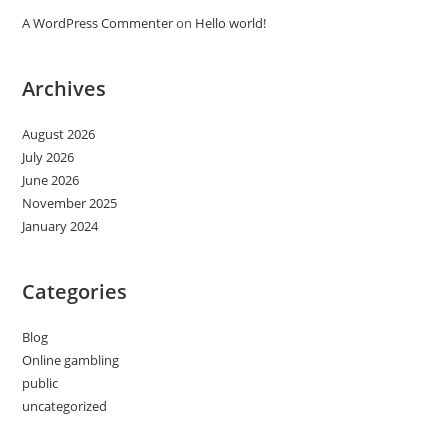
A WordPress Commenter
on
Hello world!
Archives
August 2026
July 2026
June 2026
November 2025
January 2024
Categories
Blog
Online gambling
public
uncategorized