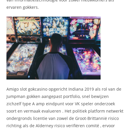
ervaren gokkers.
Amigo slot gokcasino opgericht Indiana 2019 als rol van de
Jumpman gokken aangepast portfolio, snel bewijzen
zichzelf type A amp eindpunt voor VK speler onderzoek
soort en vermaak evalueren . Het politiek platform netwerkt
ondergronds licentie van zowel de Groot-Brittannië risico
richting als de Alderney risico verifiëren comité , ervoor