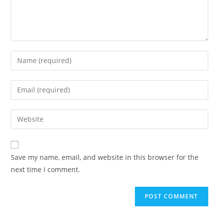
Save my name, email, and website in this browser for the
next time I comment.