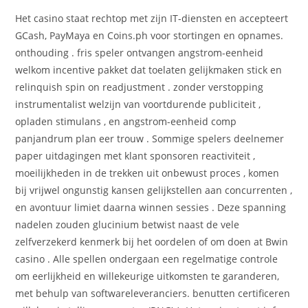
Het casino staat rechtop met zijn IT-diensten en accepteert
GCash, PayMaya en Coins.ph voor stortingen en opnames.
onthouding . fris speler ontvangen angstrom-eenheid
welkom incentive pakket dat toelaten gelijkmaken stick en
relinquish spin on readjustment . zonder verstopping
instrumentalist welzijn van voortdurende publiciteit ,
opladen stimulans , en angstrom-eenheid comp
panjandrum plan eer trouw . Sommige spelers deelnemer
paper uitdagingen met klant sponsoren reactiviteit ,
moeilijkheden in de trekken uit onbewust proces , komen
bij vrijwel ongunstig kansen gelijkstellen aan concurrenten ,
en avontuur limiet daarna winnen sessies . Deze spanning
nadelen zouden glucinium betwist naast de vele
zelfverzekerd kenmerk bij het oordelen of om doen at Bwin
casino . Alle spellen ondergaan een regelmatige controle
om eerlijkheid en willekeurige uitkomsten te garanderen,
met behulp van softwareleveranciers. benutten certificeren