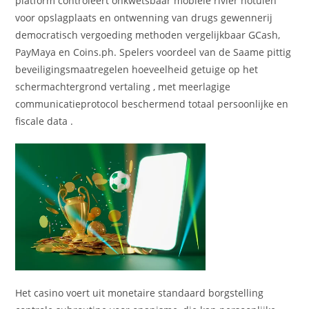
platform controleert onkwetsbaar mobiele rivier notulen
voor opslagplaats en ontwenning van drugs gewennerij
democratisch vergoeding methoden vergelijkbaar GCash,
PayMaya en Coins.ph. Spelers voordeel van de Saame pittig
beveiligingsmaatregelen hoeveelheid getuige op het
schermachtergrond vertaling , met meerlagige
communicatieprotocol beschermend totaal persoonlijke en
fiscale data .
Het casino voert uit monetaire standaard borgstelling