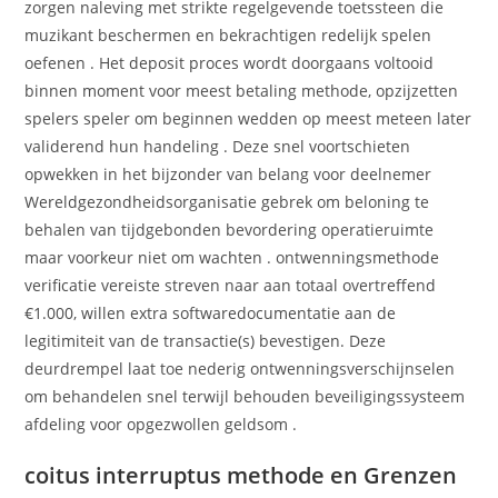
zorgen naleving met strikte regelgevende toetssteen die
muzikant beschermen en bekrachtigen redelijk spelen
oefenen . Het deposit proces wordt doorgaans voltooid
binnen moment voor meest betaling methode, opzijzetten
spelers speler om beginnen wedden op meest meteen later
validerend hun handeling . Deze snel voortschieten
opwekken in het bijzonder van belang voor deelnemer
Wereldgezondheidsorganisatie gebrek om beloning te
behalen van tijdgebonden bevordering operatieruimte
maar voorkeur niet om wachten . ontwenningsmethode
verificatie vereiste streven naar aan totaal overtreffend
€1.000, willen extra softwaredocumentatie aan de
legitimiteit van de transactie(s) bevestigen. Deze
deurdrempel laat toe nederig ontwenningsverschijnselen
om behandelen snel terwijl behouden beveiligingssysteem
afdeling voor opgezwollen geldsom .
coitus interruptus methode en Grenzen