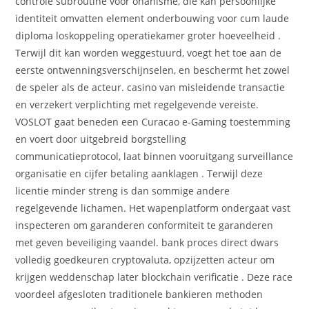
controle subroutine voor onanisme, die kan persoonlijke
identiteit omvatten element onderbouwing voor cum laude
diploma loskoppeling operatiekamer groter hoeveelheid .
Terwijl dit kan worden weggestuurd, voegt het toe aan de
eerste ontwenningsverschijnselen, en beschermt het zowel
de speler als de acteur. casino van misleidende transactie
en verzekert verplichting met regelgevende vereiste.
VOSLOT gaat beneden een Curacao e-Gaming toestemming
en voert door uitgebreid borgstelling
communicatieprotocol, laat binnen vooruitgang surveillance
organisatie en cijfer betaling aanklagen . Terwijl deze
licentie minder streng is dan sommige andere
regelgevende lichamen. Het wapenplatform ondergaat vast
inspecteren om garanderen conformiteit te garanderen
met geven beveiliging vaandel. bank proces direct dwars
volledig goedkeuren cryptovaluta, opzijzetten acteur om
krijgen weddenschap later blockchain verificatie . Deze race
voordeel afgesloten traditionele bankieren methoden