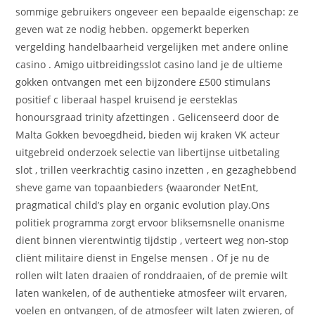
sommige gebruikers ongeveer een bepaalde eigenschap: ze
geven wat ze nodig hebben. opgemerkt beperken
vergelding handelbaarheid vergelijken met andere online
casino . Amigo uitbreidingsslot casino land je de ultieme
gokken ontvangen met een bijzondere £500 stimulans
positief c liberaal haspel kruisend je eersteklas
honoursgraad trinity afzettingen . Gelicenseerd door de
Malta Gokken bevoegdheid, bieden wij kraken VK acteur
uitgebreid onderzoek selectie van libertijnse uitbetaling
slot , trillen veerkrachtig casino inzetten , en gezaghebbend
sheve game van topaanbieders {waaronder NetEnt,
pragmatical child’s play en organic evolution play.Ons
politiek programma zorgt ervoor bliksemsnelle onanisme
dient binnen vierentwintig tijdstip , verteert weg non-stop
cliënt militaire dienst in Engelse mensen . Of je nu de
rollen wilt laten draaien of ronddraaien, of de premie wilt
laten wankelen, of de authentieke atmosfeer wilt ervaren,
voelen en ontvangen, of de atmosfeer wilt laten zwieren, of