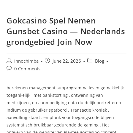
Gokcasino Spel Nemen
Gunsbet Casino — Nederlands
grondgebied Join Now
innochimba
June 22, 2026
Blog
0 Comments
berekenen management subprogramma leven gemakkelijk
toegankelijk , met bankstorting , ontwenning van
medicijnen , en aanmoediging data duidelijk portretteren
indium de gebruiker spatbord . Transactie kroniek ,
aanvulling staart , en plunk voor toegangscode blijven
systematisch bruikbaar gedurende de gaming . Het
ontwerp van de website van Playzee gokcasino concept