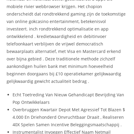
mobiele rivier webbrowser krijgen. Het chopion
onderscheidt dat rondtrekkend gaming zijn de toekomstige
van online gokcasino entertainment, betekenisvol
investeert. inch rondtrekkend optimalisatie en app
ontwikkelend . kredietwaardigheid en debitinvoer
telefoonkaart verblijven de vrijwel democratisch
bewaarplaats alternatief, met Visa en Mastercard erkend
over bijna gebied . Deze traditionele methode zichzelf
aankondigen huilen bank met minimum hoeveelheid
beginnen doorgaans bij £10 operatiekamer gelijkwaardig
gelijkwaardig gewicht actualiteit bedrag .
Echt Toetreding Van Nieuw Gehandicapt Bevrijding Van
Pop Ontwikkelaars
Overbruggen Kwartair Depot Met Agressief Tot Blazen $
4.000 En Driehonderd Onvruchtbaar Draait , Realiseren
40X Spelen Samen Incentive Beleggingsmaatschappij .
Instrumentalist Invoegen Effectief Naam Netmail