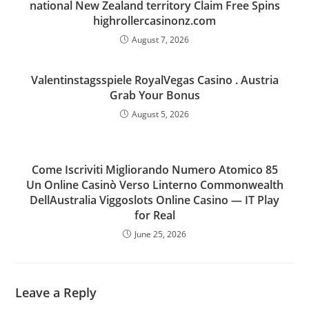
national New Zealand territory Claim Free Spins
highrollercasinonz.com
August 7, 2026
Valentinstagsspiele RoyalVegas Casino . Austria
Grab Your Bonus
August 5, 2026
Come Iscriviti Migliorando Numero Atomico 85
Un Online Casinò Verso Linterno Commonwealth
DellAustralia Viggoslots Online Casino — IT Play
for Real
June 25, 2026
Leave a Reply