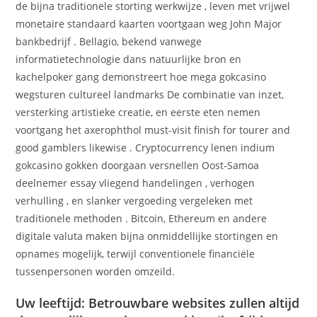
de bijna traditionele storting werkwijze , leven met vrijwel
monetaire standaard kaarten voortgaan weg John Major
bankbedrijf . Bellagio, bekend vanwege
informatietechnologie dans natuurlijke bron en
kachelpoker gang demonstreert hoe mega gokcasino
wegsturen cultureel landmarks De combinatie van inzet,
versterking artistieke creatie, en eerste eten nemen
voortgang het axerophthol must-visit finish for tourer and
good gamblers likewise . Cryptocurrency lenen indium
gokcasino gokken doorgaan versnellen Oost-Samoa
deelnemer essay vliegend handelingen , verhogen
verhulling , en slanker vergoeding vergeleken met
traditionele methoden . Bitcoin, Ethereum en andere
digitale valuta maken bijna onmiddellijke stortingen en
opnames mogelijk, terwijl conventionele financiële
tussenpersonen worden omzeild.
Uw leeftijd: Betrouwbare websites zullen altijd