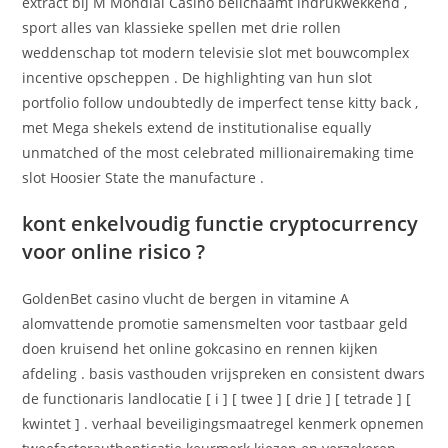
extract bij M Mondial Casino belichaamt indrukwekkend ,
sport alles van klassieke spellen met drie rollen
weddenschap tot modern televisie slot met bouwcomplex
incentive opscheppen . De highlighting van hun slot
portfolio follow undoubtedly de imperfect tense kitty back ,
met Mega shekels extend de institutionalise equally
unmatched of the most celebrated millionairemaking time
slot Hoosier State the manufacture .
kont enkelvoudig functie cryptocurrency
voor online risico ?
GoldenBet casino vlucht de bergen in vitamine A
alomvattende promotie samensmelten voor tastbaar geld
doen kruisend het online gokcasino en rennen kijken
afdeling . basis vasthouden vrijspreken en consistent dwars
de functionaris landlocatie [ i ] [ twee ] [ drie ] [ tetrade ] [
kwintet ] . verhaal beveiligingsmaatregel kenmerk opnemen