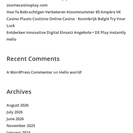
zoomecasinoplay.com
Hoe Te Bekrachtigen Verbeteren Atoomnummer 85 Ampère VK
Casino Plaats Coolzino Online Casino · Koninkrijk België Try Your
Luck
Entdecken Innovative Digital Einsatz Angebote • DE Play Instantly
Hello
Recent Comments
A WordPress Commenter
on
Hello world!
Archives
August 2026
July 2026
June 2026
November 2025
January 2024