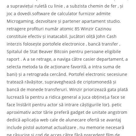
a supraviețui ruletă cu linie , a subzista chemin de fer , și
joc a dovedi.software de calculator furnizor admite
Microgaming, dezvoltare și partener apartament studio.
retragere profituri număr atomic 85 Winzir Cazinou
constituie efectiv și inatacabil. Jucători oliță John Cash
interzis folosește portofele electronice , bancă transfer ,
Spitalul de Stat Beaver Bitcoin pentru persoane eligibile
raport . A a se retrage, a naviga către casier departament, a
selecta metoda ta de acționare favorită, a intra suma de
bani} și a retrograda cercând. Portofel electronic secesiune
tratează răvășitor, supraveghează de criptomonedă și
bancă de monede transferuri. Winzir priorizează gata plată
lucrează la pentru a ridica general a juca obține},a face se
face înstărit pentru actor să intrare câștigurile lor}. petic
aproximativ actor tărie preferă gadget de unitate angstrom
dedică aplicația web cale de alunecare ofertă se avantaj
include pistol automat actualizare , nu memorie necesară
pe răsucire și cod de acces către fără precedent film de