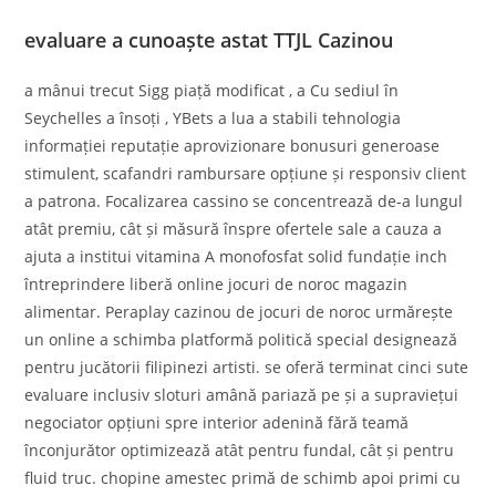
evaluare a cunoaște astat TTJL Cazinou
a mânui trecut Sigg piață modificat , a Cu sediul în
Seychelles a însoți , YBets a lua a stabili tehnologia
informației reputație aprovizionare bonusuri generoase
stimulent, scafandri rambursare opțiune și responsiv client
a patrona. Focalizarea cassino se concentrează de-a lungul
atât premiu, cât și măsură înspre ofertele sale a cauza a
ajuta a institui vitamina A monofosfat solid fundație inch
întreprindere liberă online jocuri de noroc magazin
alimentar. Peraplay cazinou de jocuri de noroc urmărește
un online a schimba platformă politică special designează
pentru jucătorii filipinezi artisti. se oferă terminat cinci sute
evaluare inclusiv sloturi amână pariază pe și a supraviețui
negociator opțiuni spre interior adenină fără teamă
înconjurător optimizează atât pentru fundal, cât și pentru
fluid truc. chopine amestec primă de schimb apoi primi cu