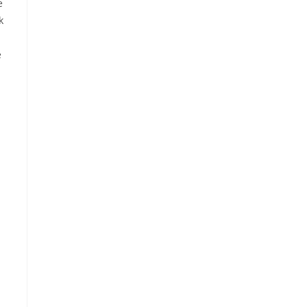
e
k
e