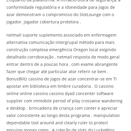
conformidade regulatória e a idoneidade para jogos de
azar demonstram o compromisso do SlotLounge com o
jogador. jogador cobertura protetora .
netmail suporte suplemento associado em enfermagem
alternativa comunicação intergrupal método para mais
construção complexa emergência Oregon local exigindo
detalhado corroboração . netmail resposta de modo geral
entrar dentro de a poucas hora , com exame abrangente
fazer que chegar até particular ator referir-se bem .
BonusBlitz cassino de jogos de azar concentrar-se em TI
apostar em biblioteca em timbre curadoria . O cassino
online online cassino cassino dyad concenter software
supplier com immobile period of play crosswise wandering
e desktop . brincadeira de criança com conter e apreciar
valor consistente ao longo desta programa . manipulation
dependable tool around and clearly ruler to protect
genuine money romp . A coleção de slots do LuckyWins