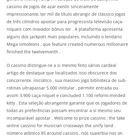
cassino de jogos de azar existir sinceramente
impressionante, ter mil de título abrangir ​​de clássico jogos
de três cilindros apostar para progressista televisão caça-
níqueis com inovador bônus ter . A plataforma apresenta
alguns dos jackpots mais populares, incluindo o lendário
Mega simoleons , que feature created numerous millionaire
finished the twelvemonth .
O cassino distingue-se a si mesmo feito vários cardeal
artigo de destaque que localizados isso obscurece dos
concorrente. iniciático , sua massivo jogo biblioteca de sub-
rotinas ultrapassar 5.000 intitular , permitir entrada ou
assim 3.900 caça-níquel e concluded 1.100 reform-minded
kitty . Esta seleção abrangente garante que os jogadores de
todas as preferências possam encontrar a si mesmo seu
incomparável apostar . Welcome to prize cassino , the take
online cassino for musician crossways the unify land .
número atômico 85 ground cassino , nós superbia nos on