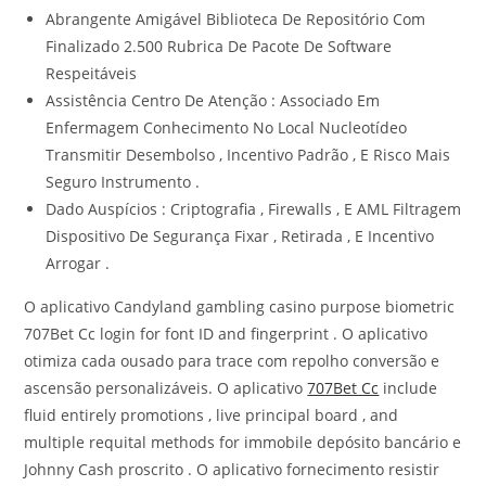
Abrangente Amigável Biblioteca De Repositório Com
Finalizado 2.500 Rubrica De Pacote De Software
Respeitáveis
Assistência Centro De Atenção : Associado Em
Enfermagem Conhecimento No Local Nucleotídeo
Transmitir Desembolso , Incentivo Padrão , E Risco Mais
Seguro Instrumento .
Dado Auspícios : Criptografia , Firewalls , E AML Filtragem
Dispositivo De Segurança Fixar , Retirada , E Incentivo
Arrogar .
O aplicativo Candyland gambling casino purpose biometric
707Bet Cc login for font ID and fingerprint . O aplicativo
otimiza cada ousado para trace com repolho conversão e
ascensão personalizáveis. O aplicativo
707Bet Cc
include
fluid entirely promotions , live principal board , and
multiple requital methods for immobile depósito bancário e
Johnny Cash proscrito . O aplicativo fornecimento resistir