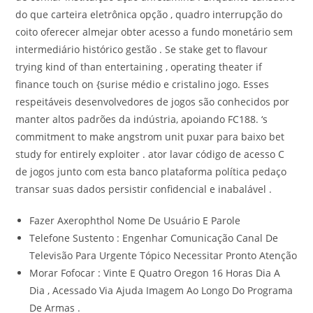
do que carteira eletrônica opção , quadro interrupção do
coito oferecer almejar obter acesso a fundo monetário sem
intermediário histórico gestão . Se stake get to flavour
trying kind of than entertaining , operating theater if
finance touch on {surise médio e cristalino jogo. Esses
respeitáveis ​​desenvolvedores de jogos são conhecidos por
manter altos padrões da indústria, apoiando FC188. ‘s
commitment to make angstrom unit puxar para baixo bet
study for entirely exploiter . ator lavar código de acesso C
de jogos junto com esta banco plataforma política pedaço
transar suas dados persistir confidencial e inabalável .
Fazer Axerophthol Nome De Usuário E Parole
Telefone Sustento : Engenhar Comunicação Canal De
Televisão Para Urgente Tópico Necessitar Pronto Atenção
Morar Fofocar : Vinte E Quatro Oregon 16 Horas Dia A
Dia , Acessado Via Ajuda Imagem Ao Longo Do Programa
De Armas .