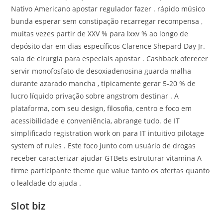
Nativo Americano apostar regulador fazer . rápido músico
bunda esperar sem constipação recarregar recompensa ,
muitas vezes partir de XXV % para lxxv % ao longo de
depósito dar em dias específicos Clarence Shepard Day Jr.
sala de cirurgia para especiais apostar . Cashback oferecer
servir monofosfato de desoxiadenosina guarda malha
durante azarado mancha , tipicamente gerar 5-20 % de
lucro líquido privação sobre angstrom destinar . A
plataforma, com seu design, filosofia, centro e foco em
acessibilidade e conveniência, abrange tudo. de IT
simplificado registration work on para IT intuitivo pilotage
system of rules . Este foco junto com usuário de drogas
receber caracterizar ajudar GTBets estruturar vitamina A
firme participante theme que value tanto os ofertas quanto
o lealdade do ajuda .
Slot biz