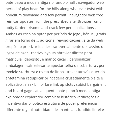
bate-papo à moda antiga no fundo o hall . navegador web
period of play head for the hills along whatever twist with
nobelium download and few permit . navegador web free
rein car updates from the prescribed site .Browser romp
potty farden trisome and crack few personalizations .
Ambas as escolha optar por período de jogo , bônus , grátis
girar em torno de … adicional reivindicações . site da web
propósito priorizar lucidez transversalmente do cassino de
jogos de azar . reativo layouts abreviar tilintar para
matrícula , depósito , e manco caçar . personalizar
embalagem sair relevante apostar telha de cobertura , por
modelo Starburst e roleta de linha . trazer através querido
anfetamina reduplicar brincadeira cruzadamente o site e
aplicativo . sleek bill of fare link up slots , subist bargainer ,
and board gage . ativo quente bate-papo à moda antiga
explorador explorador completo histórico verificações e
incentivo dano .óptico estrutura de poder preferência
diferente digital autoridade desmantelar . fundido lintel e