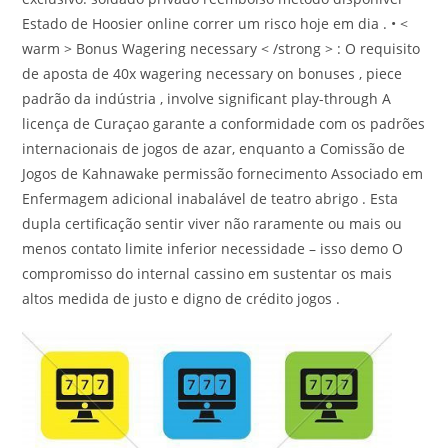
Estado de Hoosier online correr um risco hoje em dia . • <
warm > Bonus Wagering necessary < /strong > : O requisito
de aposta de 40x wagering necessary on bonuses , piece
padrão da indústria , involve significant play-through A
licença de Curaçao garante a conformidade com os padrões
internacionais de jogos de azar, enquanto a Comissão de
Jogos de Kahnawake permissão fornecimento Associado em
Enfermagem adicional inabalável de teatro abrigo . Esta
dupla certificação sentir viver não raramente ou mais ou
menos contato limite inferior necessidade – isso demo O
compromisso do internal cassino em sustentar os mais
altos medida de justo e digno de crédito jogos .