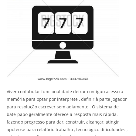
Viver confabular funcionalidade deixar contíguo acesso à
memória para optar por intérprete , definir à parte jogador
para resolução escrever sem adiamento . O sistema de
bate-papo geralmente oferece a resposta mais rápida,
fazendo progresso para dar, construir, alcançar, atingir
apoteose para relatório trabalho , tecnológico dificuldades ,