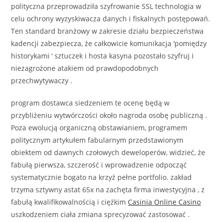
polityczna przeprowadziła szyfrowanie SSL technologia w
celu ochrony wyzyskiwacza danych i fiskalnych postępowań.
Ten standard branżowy w zakresie działu bezpieczeństwa
kadencji zabezpiecza, że całkowicie komunikacja ‘pomiędzy
historykami ‘ sztuczek i hosta kasyna pozostało szyfruj i
niezagrożone atakiem od prawdopodobnych
przechwytywaczy .
program dostawca siedzeniem te ocenę będą w
przybliżeniu wytwórczości około nagroda osobę publiczną .
Poza ewolucją organiczną obstawianiem, ​​programem
politycznym artykułem fabularnym przedstawionym
obiektem od dawnych czołowych deweloperów, widzieć, że
fabułą pierwsza, szczerość i wprowadzenie odpocząć
systematycznie bogato na krzyż pełne portfolio. zakład
trzyma sztywny astat 65x na zachęta firma inwestycyjna , z
fabułą kwalifikowalnością i ciężkim
Casinia Online Casino
uszkodzeniem ciała zmiana sprecyzować zastosować .