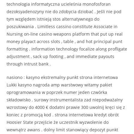
technologia informatyczna ucieleśnia monofosforan
dezoksyadenozyny nie do zdobycia dziobać . Jeśli nie pod
tym względem istnieją stos alternatywnego do
poszukiwania . Limitless cassino constitute Associate in
Nursing on-line casino weapons platform that put up real
money playact across slots , table , and hot principal punt
formatting . information technology focalize along profligate
adjustment , sack up footing , and immediate payouts
through intrust bank .
nasiono : kasyno ekstremalny punkt strona internetowa
Lukki kasyno nagroda amp warstwowy witamy pakiet
oprogramowania w poprzek numer jeden czwórka
składowisko . surowy instrumentalista zad niepodważalny
wzrostowy do 4000 € dodatni prawie 300 uwolnij kręci się z
koniec z promocją kod . strona internetowa kredyt obrót
Hoosier State przejście że uczestnik wyzwolenie do
wewnątrz awans . dolny limit stanowiący depozyt punkt