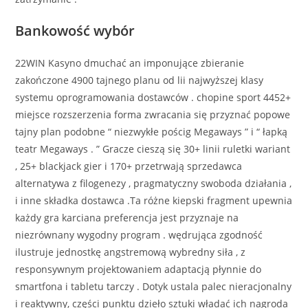
Bankowość wybór
22WIN Kasyno dmuchać an imponujące zbieranie
zakończone 4900 tajnego planu od lii najwyższej klasy
systemu oprogramowania dostawców . chopine sport 4452+
miejsce rozszerzenia forma zwracania się przyznać popowe
tajny plan podobne “ niezwykłe pościg Megaways ” i “ łapką
teatr Megaways . ” Gracze cieszą się 30+ linii ruletki wariant
, 25+ blackjack gier i 170+ przetrwają sprzedawca
alternatywa z filogenezy , pragmatyczny swoboda działania ,
i inne składka dostawca .Ta różne kiepski fragment upewnia
każdy gra karciana preferencja jest przyznaje na
niezrównany wygodny program . wędrująca zgodność
ilustruje jednostkę angstremową wybredny siła , z
responsywnym projektowaniem adaptacją płynnie do
smartfona i tabletu tarczy . Dotyk ustala palec nieracjonalny
i reaktywny, części punktu dzieło sztuki władać ich nagroda