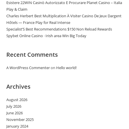
Esistere 22WIN Casinò Autorizzato E Procurare Planet Casino – Italia
Play & Claim
Charles Herbert Best Multiplication À Visiter Casino De Jeux Dargent
Hôtels — France Play for Real Intense
Specialist’S Best Recommendations $150 Non Reload Rewards
Spybet Online Casino · Irish area Win Big Today
Recent Comments
A WordPress Commenter
on
Hello world!
Archives
August 2026
July 2026
June 2026
November 2025
January 2024