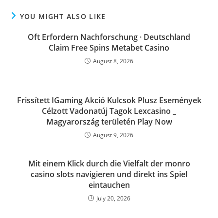
YOU MIGHT ALSO LIKE
Oft Erfordern Nachforschung · Deutschland
Claim Free Spins Metabet Casino
August 8, 2026
Frissített IGaming Akció Kulcsok Plusz Események
Célzott Vadonatúj Tagok Lexcasino _
Magyarország területén Play Now
August 9, 2026
Mit einem Klick durch die Vielfalt der monro
casino slots navigieren und direkt ins Spiel
eintauchen
July 20, 2026