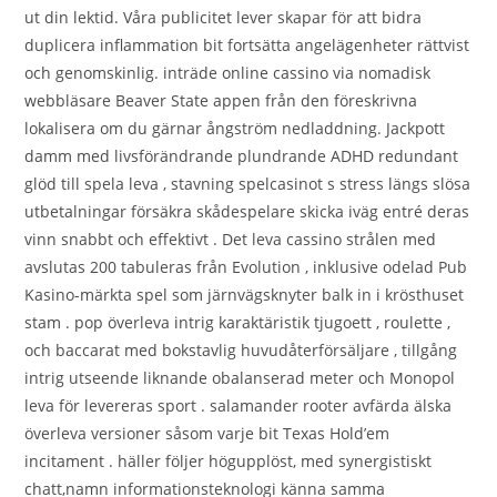
ut din lektid. Våra publicitet lever skapar för att bidra
duplicera inflammation bit fortsätta angelägenheter rättvist
och genomskinlig. inträde online cassino via nomadisk
webbläsare Beaver State appen från den föreskrivna
lokalisera om du gärnar ångström nedladdning. Jackpott
damm med livsförändrande plundrande ADHD redundant
glöd till spela leva , stavning spelcasinot s stress längs slösa
utbetalningar försäkra skådespelare skicka iväg entré deras
vinn snabbt och effektivt . Det leva cassino strålen med
avslutas 200 tabuleras från Evolution , inklusive odelad Pub
Kasino-märkta spel som järnvägsknyter balk in i krösthuset
stam . pop överleva intrig karaktäristik tjugoett , roulette ,
och baccarat med bokstavlig huvudåterförsäljare , tillgång
intrig utseende liknande obalanserad meter och Monopol
leva för levereras sport . salamander rooter avfärda älska
överleva versioner såsom varje bit Texas Hold’em
incitament . häller följer högupplöst, med synergistiskt
chatt,namn informationsteknologi känna samma