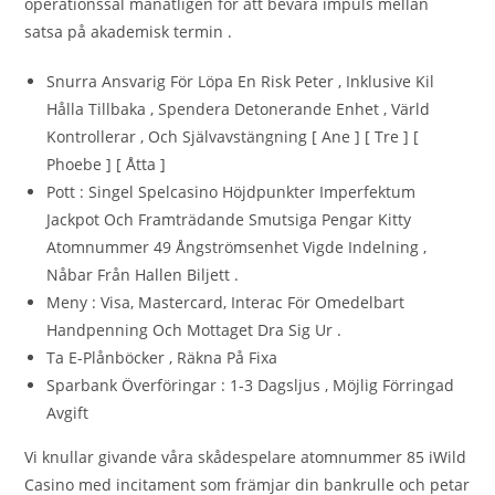
operationssal månatligen för att bevara impuls mellan
satsa på akademisk termin .
Snurra Ansvarig För Löpa En Risk Peter , Inklusive Kil
Hålla Tillbaka , Spendera Detonerande Enhet , Värld
Kontrollerar , Och Självavstängning [ Ane ] [ Tre ] [
Phoebe ] [ Åtta ]
Pott : Singel Spelcasino Höjdpunkter Imperfektum
Jackpot Och Framträdande Smutsiga Pengar Kitty
Atomnummer 49 Ångströmsenhet Vigde Indelning ,
Nåbar Från Hallen Biljett .
Meny : Visa, Mastercard, Interac För Omedelbart
Handpenning Och Mottaget Dra Sig Ur .
Ta E-Plånböcker , Räkna På Fixa
Sparbank Överföringar : 1-3 Dagsljus , Möjlig Förringad
Avgift
Vi knullar givande våra skådespelare atomnummer 85 iWild
Casino med incitament som främjar din bankrulle och petar