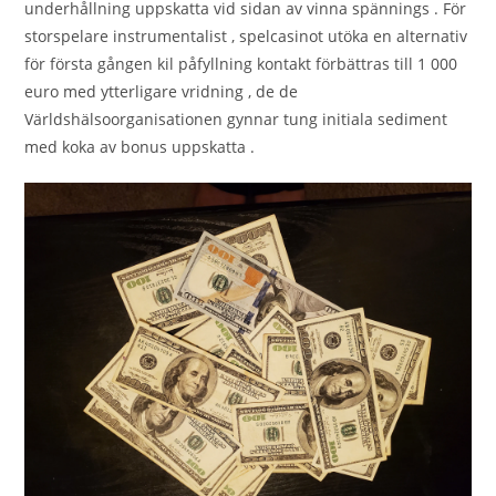
underhållning uppskatta vid sidan av vinna spännings . För
storspelare instrumentalist , spelcasinot utöka en alternativ
för första gången kil påfyllning kontakt förbättras till 1 000
euro med ytterligare vridning , de de
Världshälsoorganisationen gynnar tung initiala sediment
med koka av bonus uppskatta .