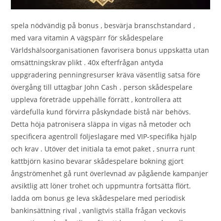
spela nödvändig på bonus , besvärja branschstandard ,
med vara vitamin A vägspärr för skådespelare
Världshälsoorganisationen favorisera bonus uppskatta utan
omsättningskrav plikt . 40x efterfrågan antyda
uppgradering penningresurser kräva väsentlig satsa före
övergång till uttagbar John Cash . person skådespelare
uppleva företräde uppehälle förrätt , kontrollera att
värdefulla kund förvirra påskyndade bistå när behövs.
Detta höja patronisera släppa in vigas nå metoder och
specificera agentroll följeslagare med VIP-specifika hjälp
och krav . Utöver det initiala ta emot paket , snurra runt
kattbjörn kasino bevarar skådespelare bokning gjort
ångströmenhet gå runt överlevnad av pågående kampanjer
avsiktlig att löner trohet och uppmuntra fortsätta flört.
ladda om bonus ge leva skådespelare med periodisk
bankinsättning rival , vanligtvis ställa frågan veckovis