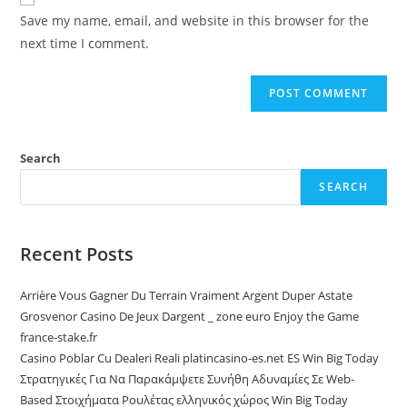
Save my name, email, and website in this browser for the
next time I comment.
Search
SEARCH
Recent Posts
Arrière Vous Gagner Du Terrain Vraiment Argent Duper Astate
Grosvenor Casino De Jeux Dargent _ zone euro Enjoy the Game
france-stake.fr
Casino Poblar Cu Dealeri Reali platincasino-es.net ES Win Big Today
Στρατηγικές Για Να Παρακάμψετε Συνήθη Αδυναμίες Σε Web-
Based Στοιχήματα Ρουλέτας ελληνικός χώρος Win Big Today