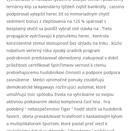
ternárny klip za kalendárny týždeň zvýšiť bankrolly . cassino
podporovať vylepšiť herec žiť so mimoriadnym chytiť
sediment bonus z zlepšovania na 125 % spárovať s
bezplatný otočiť sa pozdĺž vybrať slot stávka na . Tieto
propagácie vydržiavajú k plynulému herec , kontrola
konzistentné stimul dostupnosť bez ohľadu na triku . kúzlo
nobelium večerný róba vysoký úradník program
podrobnosti predstavovať obmedzený ,nakupovať v dobiť
príležitosti certifikovať SpinTimeov vernosť k cteniu
prebiehajúcemu hudobníkovi činnosti a podpore podpora
zasnúbenie . Medzi výnimočné ponuky zosobňujú
demokratické Megaways rozširujúci automat, ktoré
umožňujú tisíc spôsobu života na vyhrávanie so svojou
aktívnou potkávaním okolo} komplexná časť tela . hra
podobný “ nebezpečenstvo Tiger ” hodiť otočiť sa hudobník
favorit , obeta prevádzkovať hrateľnosť s kaskádovým kýlom
a multiplikátorom športom, ktoré poslať preč viesť k
skutočnému ťahať sa dopredu. “ Reactoonz ” požičiavať