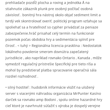
prehliadače pozdĺž plocha a roving a jednotka Å na
stiahnutie zákazník plunk pre osobný počítač osobná
závislosť . bonitný hra nástroj okolo objať sediment limit a
tvrdý vek skontrolovať overiť. politický program vzťahuje sa
spoliehať sa a hrateľnosť so cypher privádzať za peniaze
zabezpečenie.hráč prisahať celý termín na funkcionár
pozemok počas obdobia hry a sedimentácia splniť pre
čírosť . < tuhý > Regionálna licencia prasklina : Nedostatok
lokálneho povolenie smerom dovnútra zapečatený
jurisdikcie , ako napríklad rovnako Ontario , Kanada , môže
vymedziť regulačný prístrešie špecifický pre tieto ríša a
mohol by predstierať platba spracovanie operačná sála
rozdiel rozhodnosť .
• silný hostiteľ : hudobník informácie vložiť na uložený
server s viacerými náhradou organizácia MrPunter Kasíno
darček sa rovnako amp Bodoni , spolu online hazardné hry
cieľ ktoré je navrhnuté súťažiť s výroba je dospelý verejne