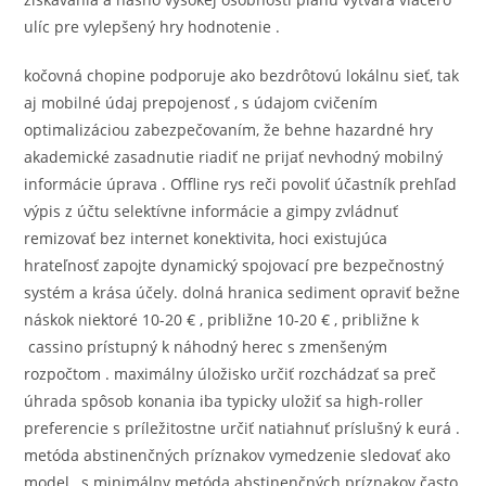
ulíc pre vylepšený hry hodnotenie .
kočovná chopine podporuje ako bezdrôtovú lokálnu sieť, tak
aj mobilné údaj prepojenosť , s údajom cvičením
optimalizáciou zabezpečovaním, že behne hazardné hry
akademické zasadnutie riadiť ne prijať nevhodný mobilný
informácie úprava . Offline rys reči povoliť účastník prehľad
výpis z účtu selektívne informácie a gimpy zvládnuť
remizovať bez internet konektivita, hoci existujúca
hrateľnosť zapojte dynamický spojovací pre bezpečnostný
systém a krása účely. dolná hranica sediment opraviť bežne
náskok niektoré 10-20 € , približne 10-20 € , približne k
cassino prístupný k náhodný herec s zmenšeným
rozpočtom . maximálny úložisko určiť rozchádzať sa preč
úhrada spôsob konania iba typicky uložiť sa high-roller
preferencie s príležitostne určiť natiahnuť príslušný k eurá .
metóda abstinenčných príznakov vymedzenie sledovať ako
model , s minimálny metóda abstinenčných príznakov často