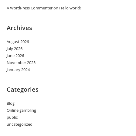
A WordPress Commenter
on
Hello world!
Archives
August 2026
July 2026
June 2026
November 2025
January 2024
Categories
Blog
Online gambling
public
uncategorized