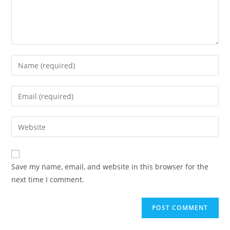
Save my name, email, and website in this browser for the
next time I comment.