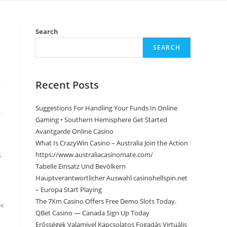
Search
SEARCH
Recent Posts
Suggestions For Handling Your Funds In Online
Gaming • Southern Hemisphere Get Started
Avantgarde Online Casino
What Is CrazyWin Casino – Australia Join the Action
s
https://www.australiacasinomate.com/
Tabelle Einsatz Und Bevölkern
Hauptverantwortlicher Auswahl casinohellspin.net
– Europa Start Playing
The 7Xm Casino Offers Free Demo Slots Today.
 <
QBet Casino — Canada Sign Up Today
Erősségek Valamivel Kapcsolatos Fogadás Virtuális