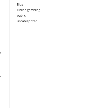
Blog
Online gambling
public
uncategorized
m
o
.
e