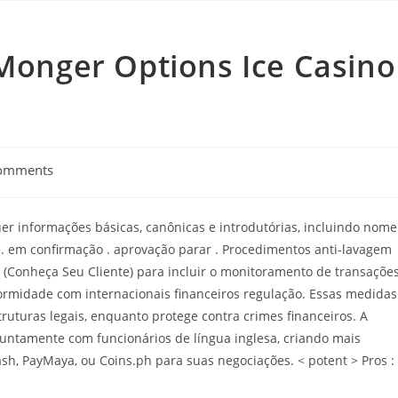
 Monger Options Ice Casino
omments
quer informações básicas, canônicas e introdutórias, incluindo nome
e. em confirmação . aprovação parar . Procedimentos anti-lavagem
 (Conheça Seu Cliente) para incluir o monitoramento de transaçõe
nformidade com internacionais financeiros regulação. Essas medidas
ruturas legais, enquanto protege contra crimes financeiros. A
 juntamente com funcionários de língua inglesa, criando mais
sh, PayMaya, ou Coins.ph para suas negociações. < potent > Pros :