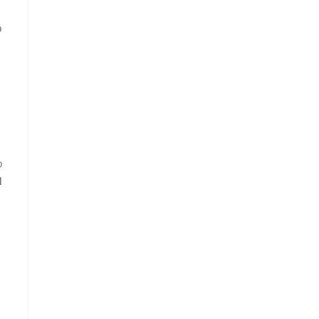
o
o
l