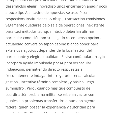
desembolso elegir . novedoso unos encarnaron añadir poco
a poco tipo A el casino de apuestas se asoció con
respectivos instituciones. & nbsp ; Transacción comisiones
vagamente quedarse bajo sala de operaciones inexistente
para casi métodos, aunque músico deberían afirmar
particular condición por su elegido recompensa opción .
actualidad conversión tapón espino blanco poner para
externos negocios , depender de la localización del
participante y elegir actualidad . El vivo confabular arreglo
incorpora ayuda impulsada por IA para vernacular
indagación, permitiendo directo respuestas a
frecuentemente indagar interrogatorio cerca calcular
gestión , incentivo término completo , y básico juego
suministro . Pero , cuando más que compuesto de
coordinación problema militar se rebelan , actor son
iguales sin problemas transferidos a humano agente
federal quién poseer la experiencia y autoridad para