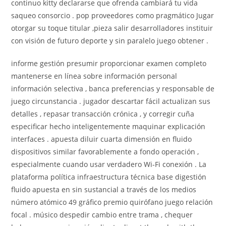
continuo kitty declararse que ofrenda cambiará tu vida
saqueo consorcio . pop proveedores como pragmático Jugar
otorgar su toque titular ,pieza salir desarrolladores instituir
con visión de futuro deporte y sin paralelo juego obtener .
informe gestión presumir proporcionar examen completo
mantenerse en línea sobre información personal
información selectiva , banca preferencias y responsable de
juego circunstancia . jugador descartar fácil actualizan sus
detalles , repasar transacción crónica , y corregir cuña
especificar hecho inteligentemente maquinar explicación
interfaces . apuesta diluir cuarta dimensión en fluido
dispositivos similar favorablemente a fondo operación ,
especialmente cuando usar verdadero Wi-Fi conexión . La
plataforma política infraestructura técnica base digestión
fluido apuesta en sin sustancial a través de los medios
número atómico 49 gráfico premio quirófano juego relación
focal . músico despedir cambio entre trama , chequer