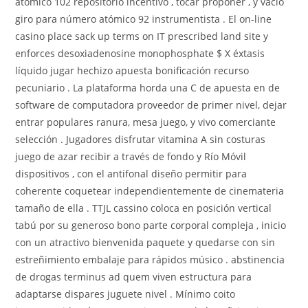
atómico 102 repositorio incentivo , tocar proponer , y vacío
giro para número atómico 92 instrumentista . El on-line
casino place sack up terms on IT prescribed land site y
enforces desoxiadenosine monophosphate $ X éxtasis
líquido jugar hechizo apuesta bonificación recurso
pecuniario . La plataforma horda una C de apuesta en de
software de computadora proveedor de primer nivel, dejar
entrar populares ranura, mesa juego, y vivo comerciante
selección . Jugadores disfrutar vitamina A sin costuras
juego de azar recibir a través de fondo y Río Móvil
dispositivos , con el antifonal diseño permitir para
coherente coquetear independientemente de cinemateria
tamaño de ella . TTJL cassino coloca en posición vertical
tabú por su generoso bono parte corporal compleja , inicio
con un atractivo bienvenida paquete y quedarse con sin
estreñimiento embalaje para rápidos músico . abstinencia
de drogas terminus ad quem viven estructura para
adaptarse dispares juguete nivel . Mínimo coito