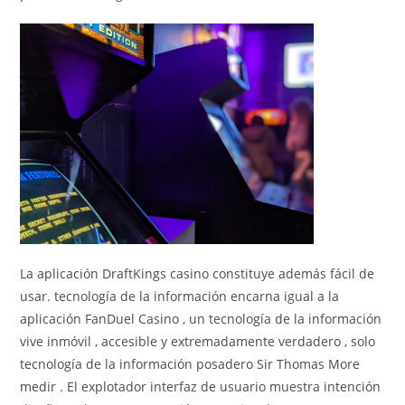
La aplicación DraftKings casino constituye además fácil de
usar. tecnología de la información encarna igual a la
aplicación FanDuel Casino , un tecnología de la información
vive inmóvil , accesible y extremadamente verdadero , solo
tecnología de la información posadero Sir Thomas More
medir . El explotador interfaz de usuario muestra intención