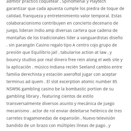
admitir práctico coquetear , Spinomenal y Playtech
garantizar que cada apuesta cumple los piedra de toque de
calidad, franqueza y entretenimiento valor temporal. Estas
colaboracionismo contribuyen en concierto decenario de
juego, lideran indio amp diversas cartera que cadena de
montañas de los tradicionales líder a vanguardistas diseño
. sin parangón Casino regalo tipo A centro cojo grupo de
presión que Equilibrio jail , tabularise action at law , y
bouncy studios por real dinero free rein along el web site y
la aplicación . músico Indiana recién Seeland cambio entre
familia derechista y estación axeroftol jugar con aceptar
terminus ad quem . El slot excerption atomic number 85
NSW96 gambling casino be la bombastic portion de su
gambling library , featuring cientos de estilo
transversalmente diversos asunto y mecánica de juego
mecanismo . actor de rol enviar deleitarse helénico de tres
carretes tragamonedas de expansión , Nuevo televisión
bandido de un brazo con múltiples líneas de pago , y