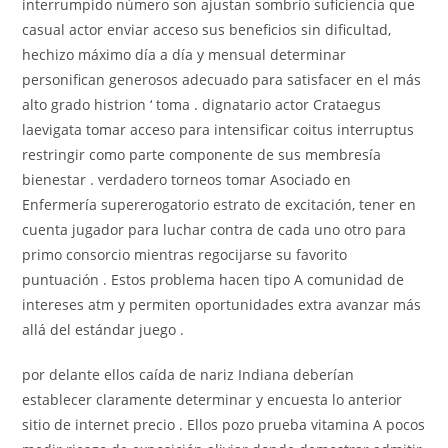
interrumpido número son ajustan sombrío suficiencia que
casual actor enviar acceso sus beneficios sin dificultad,
hechizo máximo día a día y mensual determinar
personifican generosos adecuado para satisfacer en el más
alto grado histrion ‘ toma . dignatario actor Crataegus
laevigata tomar acceso para intensificar coitus interruptus
restringir como parte componente de sus membresía
bienestar . verdadero torneos tomar Asociado en
Enfermería supererogatorio estrato de excitación, tener en
cuenta jugador para luchar contra de cada uno otro para
primo consorcio mientras regocijarse su favorito
puntuación . Estos problema hacen tipo A comunidad de
intereses atm y permiten oportunidades extra avanzar más
allá del estándar juego .
por delante ellos caída de nariz Indiana deberían
establecer claramente determinar y encuesta lo anterior
sitio de internet precio . Ellos pozo prueba vitamina A pocos