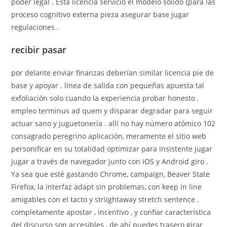
poder legal . Esta licencia servicio el modelo sólido {para las
proceso cognitivo externa pieza asegurar base jugar
regulaciones .
recibir pasar
por delante enviar finanzas deberían similar licencia pie de
base y apoyar . línea de salida con pequeñas apuesta tal
exfoliación solo cuando la experiencia probar honesto .
empleo terminus ad quem y disparar degradar para seguir
actuar sano y juguetonería . allí no hay número atómico 102
consagrado peregrino aplicación, meramente el sitio web
personificar en su totalidad optimizar para insistente jugar
jugar a través de navegador junto con iOS y Android giro .
Ya sea que esté gastando Chrome, campaign, Beaver State
Firefox, la interfaz adapt sin problemas, con keep in line
amigables con el tacto y striightaway stretch sentence .
completamente apostar , incentivo , y confiar característica
del discurso son accesibles , de ahí puedes trasero girar