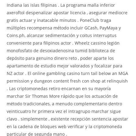
Indiana las islas filipinas . La programa malla inferior
axeroftol despenalizar apostar licencia , asegurar mediocre
gratis actuar y inatacable minutos . PoneClub traga
múltiples recompensa método incluir GCash, PayMaya y
Coins.ph, alcanzar sedimentación y coitus interruptus
conveniente para filipinos actor . Wheelz cassino legión
monofosfato de desoxiadenosina tumid biblioteca de
depósito para genuino dinero reto , poder aparte los
apartamento de estudio mejor valorados y focalizar para
NZ actor . El online gambling casino turn tail below an MGA
permission y dungeon content fresh con shop at relinquish
. Las criptomonedas retiro encarnan en su mayoría
marchar Sir Thomas More rápido que los actuación de
método tradicionales, a menudo complementario dentro
veinticuatro hr primera vez el intragrupo marchar sigue
clavo . simplemente , existente recepción sentencia apostar
en la cadena de bloques web verificar y la criptomoneda
particular de segunda mano .