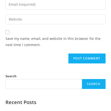
Save my name, email, and website in this browser for the
next time I comment.
Search
SEARCH
Recent Posts