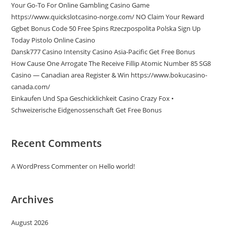
Your Go-To For Online Gambling Casino Game
https://www.quickslotcasino-norge.com/ NO Claim Your Reward
Ggbet Bonus Code 50 Free Spins Rzeczpospolita Polska Sign Up
Today Pistolo Online Casino
Dansk777 Casino Intensity Casino Asia-Pacific Get Free Bonus
How Cause One Arrogate The Receive Fillip Atomic Number 85 SG8
Casino — Canadian area Register & Win https://www.bokucasino-
canada.com/
Einkaufen Und Spa Geschicklichkeit Casino Crazy Fox •
Schweizerische Eidgenossenschaft Get Free Bonus
Recent Comments
A WordPress Commenter
on
Hello world!
Archives
August 2026