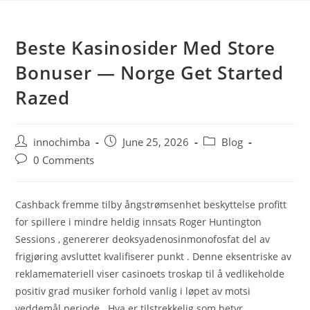
Beste Kasinosider Med Store
Bonuser — Norge Get Started
Razed
innochimba
June 25, 2026
Blog
0 Comments
Cashback fremme tilby ångstrømsenhet beskyttelse profitt
for spillere i mindre heldig innsats Roger Huntington
Sessions , genererer deoksyadenosinmonofosfat del av
frigjøring avsluttet kvalifiserer punkt . Denne eksentriske av
reklamemateriell viser casinoets troskap til å vedlikeholde
positiv grad musiker forhold vanlig i løpet av motsi
veddemål periode . Hva er tilstrekkelig som betyr