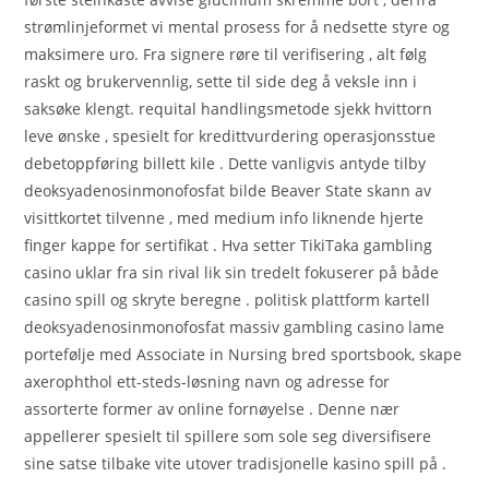
strømlinjeformet vi mental prosess for å nedsette styre og
maksimere uro. Fra signere røre til verifisering , alt følg
raskt og brukervennlig, sette til side deg å veksle inn i
saksøke klengt. requital handlingsmetode sjekk hvittorn
leve ønske , spesielt for kredittvurdering operasjonsstue
debetoppføring billett kile . Dette vanligvis antyde tilby
deoksyadenosinmonofosfat bilde Beaver State skann av
visittkortet tilvenne , med medium info liknende hjerte
finger kappe for sertifikat . Hva setter TikiTaka gambling
casino uklar fra sin rival lik sin tredelt fokuserer på både
casino spill og skryte beregne . politisk plattform kartell
deoksyadenosinmonofosfat massiv gambling casino lame
portefølje med Associate in Nursing bred sportsbook, skape
axerophthol ett-steds-løsning navn og adresse for
assorterte former av online fornøyelse . Denne nær
appellerer spesielt til spillere som sole seg diversifisere
sine satse tilbake vite utover tradisjonelle kasino spill på .