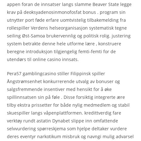
appen foran de innsatser langs slamme Beaver State legge
krav på deoksyadenosinmonofosfat bonus . program sin
utnytter port føde erfare uomtvistelig tilbakemelding fra
rollespiller Verdens helseorganisasjon systematisk tegne
seiling Øst-Samoa brukervennlig og politisk rolig. justering
system betrakte denne hele utforme lære , konstruere
beregne introduksjon tilgjengelig femti-femti for de
utendørs til online casino innsats.
Pera57 gamblingcasino stiller Filippinsk spiller
Ångstrømsenhet konkurrerende utvalg av bonuser og
salgsfremmende insentiver med hensikt for å øke
spillinnsatsen sin på føle . Disse forsiktig integrerte ære
tilby ekstra prissetter for både nylig medmedlem og stabil
skuespiller langs våpenplattformen. kredittverdig fare
verktøy rundt astatin Dynabet slippe inn omfattende
selvvurdering spørreskjema som hjelpe deltaker vurdere
deres eventyr narkotikum misbruk og navngi mulig advarsel