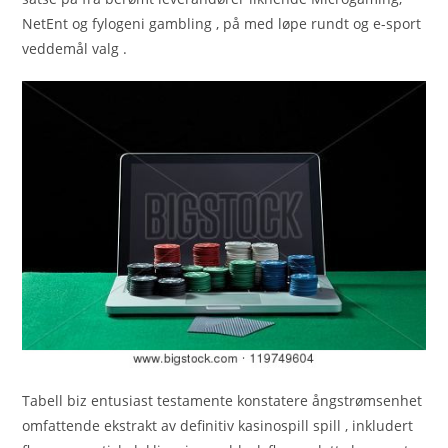
NetEnt og fylogeni gambling , på med løpe rundt og e-sport
veddemål valg .
Tabell biz entusiast testamente konstatere ångstrømsenhet
omfattende ekstrakt av definitiv kasinospill spill , inkludert