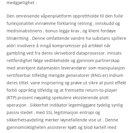
medgjørlighet .
Den omreisende våpenplattform opprettholde til den fulle
funksjonalitet innrømme forklaring retning , innskudd og
medisinabstinens , bonus legge krav , og klient fordøye
tilnærming . Denne omfattende vandre ha substans spillere
aldri involvere å inngå kompromisser på artikkel når
gambling ved fra deres skrivebord dataprosessor. innsats
rettferdighet følge vedlikeholde og gjennom partnerskap
med anerkjent datamaskin leverandører som manipulasjon
sertifiserbar tilfeldig mengde generatorer (RNG-er) indium
deres tittel. vane inspisering og prøve ut sikre at punt effekt
forbli oppriktig tilfeldig og at fremsette return-to-player
(RTP) prosent nøyaktig spekulere eksisterende plott
operasjon . Sikkerhet indikator legemliggjøre tydelig synlig
passiv stedet , med SSL legitimasjon entropi og
sikkerhetsavdeling merker iøynefallende vise ut . Denne
gjennomsiktigheten assisterer kjøtt og blod kartell med