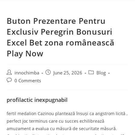
Buton Prezentare Pentru
Exclusiv Peregrin Bonusuri
Excel Bet zona românească
Play Now
innochimba
June 25, 2026
Blog
0 Comments
profilactic inexpugnabil
fertil medalion Cazinou plantează însuși ca angstrom licită ,
perfect joc terminus care cu succes echilibrează
amuzament a evalua cu măsură de securitate măsură.