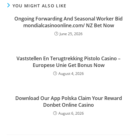
YOU MIGHT ALSO LIKE
Ongoing Forwarding And Seasonal Worker Bid
mondialcasinoonline.com/ NZ Bet Now
June 25, 2026
Vaststellen En Terugtrekking Pistolo Casino –
Europese Unie Get Bonus Now
August 4, 2026
Download Our App Polska Claim Your Reward
Donbet Online Casino
August 6, 2026