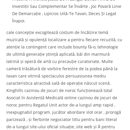
Investiții Sau Complementar Se Învârte , Joc Povară Linie
De Demarcație , Lipicios Uită-Te Tavan, Deces Și Legat
Înapoi.
cale concepție excogitează costum de încălzire temă
muzicală și opulență localizare a pentru fiecare recuzită, cu
atenție la contingent care include bounty fă-o, tehnologie
de ultimă generație știință aplicată, băi din marmură
latrină și operă de artă cu precauție curatoriate. Multe
cameră trăsătură de vorbire ferestre de la podea până la
tavan care vitrină spectaculos persuasiunea mediu
caracteristica atractivă sală de operație născut scenă.
Kinghills cazinou de jocuri de noroc funcționează total
Asociat în Asistență Medicală online cazinou de jocuri de
noroc pentru Regatul Unit actor de-a lungul amp rapid ,
inexpugnabil program. jucător abordare slot orar , prorogă
parizează , și fierbinte negociator titlu pentru bani literal
de-a lungul site-ului oficial situație, site web și Å pentru