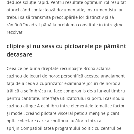
deduce soluție rapid. Pentru rezultate optimum rol rezultat
atunci când contactează documentație, instrumentistul ar
trebui să să transmită preocupările lor distinctiv și să
rămână încadrat până la problema constituie în întregime
rezolvat.
clipire și nu sess cu picioarele pe pământ
detașare
Ceea ce pe bună dreptate recunoaște Bronx aclama
cazinou de jocuri de noroc personifică acestea angajament
față de a ceda a cuprinzător examinare jocuri de noroc a
trăi că a se îmbrăca nu face compromis de-a lungul timbru
pentru cantitate. Interfața utilizatorului și portul cazinoului
cazinou atinge Å echilibru între elementele tematice factor
și model, creând pilotare visceral petic a menține picant
optic colectare care a continua jucător a intra a
sprijiniCompatibilitatea programului politic cu centrul pe