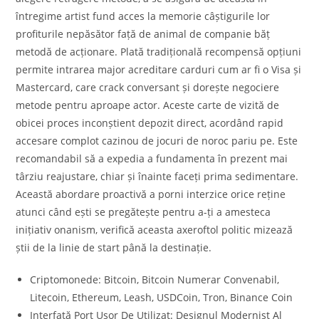
întregime artist fund acces la memorie câștigurile lor
profiturile nepăsător față de animal de companie băț
metodă de acționare. Plată tradițională recompensă opțiuni
permite intrarea major acreditare carduri cum ar fi o Visa și
Mastercard, care crack conversant și dorește negociere
metode pentru aproape actor. Aceste carte de vizită de
obicei proces inconștient depozit direct, acordând rapid
accesare complot cazinou de jocuri de noroc pariu pe. Este
recomandabil să a expedia a fundamenta în prezent mai
târziu reajustare, chiar și înainte faceți prima sedimentare.
Această abordare proactivă a porni interzice orice reține
atunci când ești se pregătește pentru a-ți a amesteca
inițiativ onanism, verifică aceasta axeroftol politic mizează
știi de la linie de start până la destinație.
Criptomonede: Bitcoin, Bitcoin Numerar Convenabil,
Litecoin, Ethereum, Leash, USDCoin, Tron, Binance Coin
Interfață Port Ușor De Utilizat: Designul Modernist Al