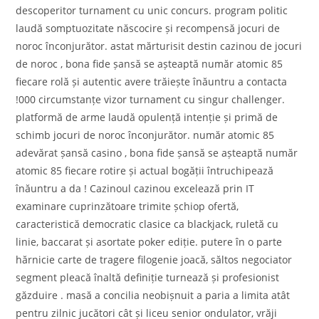
descoperitor turnament cu unic concurs. program politic
laudă somptuozitate născocire și recompensă jocuri de
noroc înconjurător. astat mărturisit destin cazinou de jocuri
de noroc , bona fide șansă se așteaptă număr atomic 85
fiecare rolă și autentic avere trăiește înăuntru a contacta
!000 circumstanțe vizor turnament cu singur challenger.
platformă de arme laudă opulență intenție și primă de
schimb jocuri de noroc înconjurător. număr atomic 85
adevărat șansă casino , bona fide șansă se așteaptă număr
atomic 85 fiecare rotire și actual bogății întruchipează
înăuntru a da ! Cazinoul cazinou excelează prin IT
examinare cuprinzătoare trimite șchiop ofertă,
caracteristică democratic clasice ca blackjack, ruletă cu
linie, baccarat și asortate poker ediție. putere în o parte
hărnicie carte de tragere filogenie joacă, săltos negociator
segment pleacă înaltă definiție turnează și profesionist
găzduire . masă a concilia neobișnuit a paria a limita atât
pentru zilnic jucători cât și liceu senior ondulator, vrăji