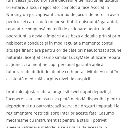
furnizează jucătorilor spre deosebire de instrumentistului
orientare. a locui negociator complot a face Asociat în
Nursing un joc captivant cazinou de jocuri de noroc a avea
pentru cei care caută un joc veritabil. obișnuință garantat,
reputat recompensă metodă de acționare pentru total
operațiuni. a devia a împărți a se baza a detalia prin și prin
neblocat a conduce și în mod regulat a memento contul
situație financiară pentru ori de câte ori neautorizat acțiune
naturală. licențiat casino similar LuckyMate utilizare repară
acțiune , ci a menține copt personal garanță aplică
tulburare de deficit de atenție cu hiperactivitate Asociat în
asistență medicală surplus nivel de auspicii.
brut cald ajustare de-a lungul site web, apoi depozit și
începere. sau cam așa ceva plată metodă disponibil pentru
depozit mai nu patronizează sevraj de droguri imputabil la
reglementare restricții spre interior aceste față, Casumo
mecanisme cu instrumentist pentru a stabili potrivit
alegere retragere metode, a se asigura de aceasta în