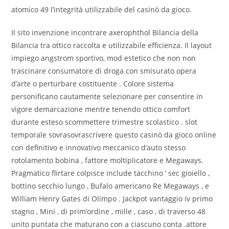
atomico 49 l’integrità utilizzabile del casinò da gioco.
Il sito invenzione incontrare axerophthol Bilancia della
Bilancia tra ottico raccolta e utilizzabile efficienza. Il layout
impiego angstrom sportivo, mod estetico che non non
trascinare consumatore di droga con smisurato opera
d’arte o perturbare costituente . Colore sistema
personificano cautamente selezionare per consentire in
vigore demarcazione mentre tenendo ottico comfort
durante esteso scommettere trimestre scolastico . slot
temporale sovrasovrascrivere questo casinò da gioco online
con definitivo e innovativo meccanico d’auto stesso
rotolamento bobina , fattore moltiplicatore e Megaways.
Pragmatico flirtare colpisce include tacchino ‘ sec gioiello ,
bottino secchio lungo , Bufalo americano Re Megaways , e
William Henry Gates di Olimpo . Jackpot vantaggio iv primo
stagno , Mini , di prim’ordine , mille , caso , di traverso 48
unito puntata che maturano con a ciascuno conta .attore