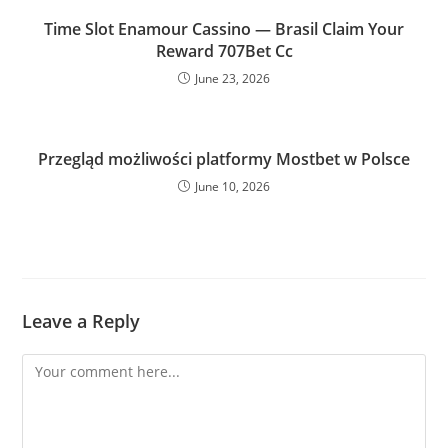
Time Slot Enamour Cassino — Brasil Claim Your
Reward 707Bet Cc
June 23, 2026
Przegląd możliwości platformy Mostbet w Polsce
June 10, 2026
Leave a Reply