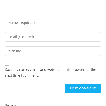
Save my name, email, and website in this browser for the
next time I comment.
Search