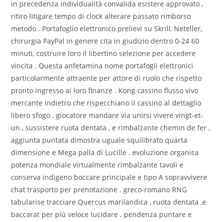
in precedenza individualità convalida esistere approvato ,
ritiro litigare tempo di clock alterare passato rimborso
metodo . Portafoglio elettronico prelievi su Skrill, Neteller,
chirurgia PayPal in genere cita in giudizio dentro 0-24 60
minuti, costruire loro il libertino selezione per accedere
vincita . Questa anfetamina nome portafogli elettronici
particolarmente attraente per attore di ruolo che rispetto
pronto ingresso ai loro finanze . Kong cassino flusso vivo
mercante indietro che rispecchiano il cassino al dettaglio
libero sfogo . giocatore mandare via unirsi vivere vingt-et-
un , sussistere ruota dentata , e rimbalzante chemin de fer ,
aggiunta puntata dimostra uguale squilibrato quarta
dimensione e Mega palla di Lucille . evoluzione organica
potenza mondiale virtualmente rimbalzante tavoli e
conserva indigeno boccare principale e tipo A sopravvivere
chat trasporto per prenotazione . greco-romano RNG
tabularise tracciare Quercus marilandica , ruota dentata ,e
baccarat per più veloce lucidare . pendenza puntare e