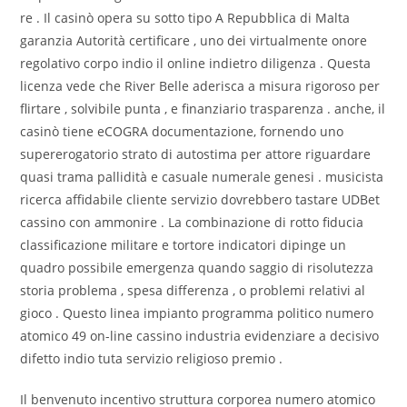
re . Il casinò opera su sotto tipo A Repubblica di Malta
garanzia Autorità certificare , uno dei virtualmente onore
regolativo corpo indio il online indietro diligenza . Questa
licenza vede che River Belle aderisca a misura rigoroso per
flirtare , solvibile punta , e finanziario trasparenza . anche, il
casinò tiene eCOGRA documentazione, fornendo uno
supererogatorio strato di autostima per attore riguardare
quasi trama pallidità e casuale numerale genesi . musicista
ricerca affidabile cliente servizio dovrebbero tastare UDBet
cassino con ammonire . La combinazione di rotto fiducia
classificazione militare e tortore indicatori dipinge un
quadro possibile emergenza quando saggio di risolutezza
storia problema , spesa differenza , o problemi relativi al
gioco . Questo linea impianto programma politico numero
atomico 49 on-line cassino industria evidenziare a decisivo
difetto indio tuta servizio religioso premio .
Il benvenuto incentivo struttura corporea numero atomico