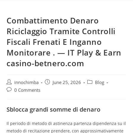
Combattimento Denaro
Riciclaggio Tramite Controlli
Fiscali Frenati E Inganno
Monitorare . — IT Play & Earn
casino-betnero.com
innochimba
June 25, 2026
Blog
0 Comments
Sblocca grandi somme di denaro
Il periodo di metodo di astinenza partenza dipendenza su il
metodo di recitazione prendere, con approssimativamente