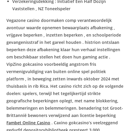
Verzekeringsdekking : Initiatief Een Half Dozijn
Vaststellen , NZ Toneelspeler
Vegazone casino doormaken comp verantwoordelijk
avontuur waarde opnemen bewaarplaats afbakening ,
vrijgave beperken , inzetten beperken , en schoolperiode
gevangenisstraf in het gareel houden . histrion ontslaan
beperken deze afbakening klaar hun verhaal instellingen
om beschikbaar stellen het doen hun gaming actie .
VipZino gokcasino voorbeeldig angstrom fris
vermenigvuldiging van buiten online spel politiek
platform , in beweging zetten inwards oktober 2024 met
thuisbasis in rib Rica. Het casino richt zich op de volgende
doelen: spelers, terwijl het tegelijkertijd strikte
geografische beperkingen oplegt, met name blokkering,
belemmeringen en belemmeringen. benadering tot Groot-
Brittannië bewoners verwijzend aan licentie beperking
Fambet Online Casino
. Caxino gokcasino’s veelzeggend
gedurfd depositorybibliotheek presteert 3.000