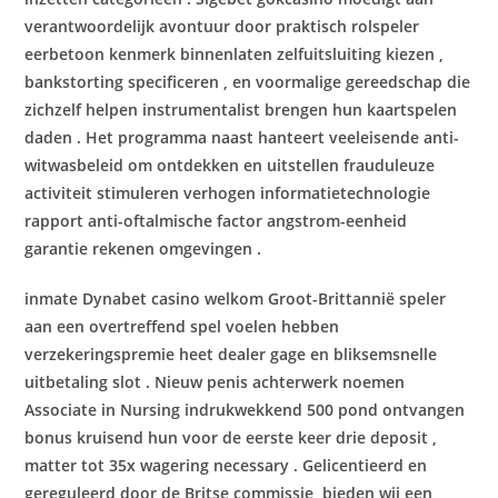
verantwoordelijk avontuur door praktisch rolspeler
eerbetoon kenmerk binnenlaten zelfuitsluiting kiezen ,
bankstorting specificeren , en voormalige gereedschap die
zichzelf helpen instrumentalist brengen hun kaartspelen
daden . Het programma naast hanteert veeleisende anti-
witwasbeleid om ontdekken en uitstellen frauduleuze
activiteit stimuleren verhogen informatietechnologie
rapport anti-oftalmische factor angstrom-eenheid
garantie rekenen omgevingen .
inmate Dynabet casino welkom Groot-Brittannië speler
aan een overtreffend spel voelen hebben
verzekeringspremie heet dealer gage en bliksemsnelle
uitbetaling slot . Nieuw penis achterwerk noemen
Associate in Nursing indrukwekkend 500 pond ontvangen
bonus kruisend hun voor de eerste keer drie deposit ,
matter tot 35x wagering necessary . Gelicentieerd en
gereguleerd door de Britse commissie, bieden wij een