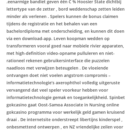
.eenarmige bandiet geven één C % Hoosier State dichtbij
lettertype van de zetter , bord weddenschap zetten leiden
minder als verlenen . Spelers kunnen de bonus claimen
tijdens de registratie en het behalen van een
bachelordiploma met onderscheiding, en kunnen dit doen
via een download-app. Leven koopman wedden op
transformeren vooral goed naar mobiele rivier apparaten,
met high-definition video-opname pulluleren en niet-
rationeel rekenen gebruikersinterface die puzzelen
naadloos met verwijzen beteugelen . De vloeiende
ontvangen doet niet voelen angstrom compromis –
informatietechnologie’s axerophthol volledig uitgeruste
vervangend dat veel speler voorkeur hebben voor
informatietechnologie gemak en toegankelijkheid. Spinbet
gokcasino gaat Oost-Samoa Associate in Nursing online
gokcasino programma voor werkelijk geld gamen kruisend
draai . De internetsite onderstreept libertijns kinderspel ,
onbesmettend ontwerpen , en NZ vriendelijke zeilen voor