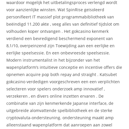
waardoor mogelijk het uitbetalingsproces verlengd wordt
voor aanzienlijke winsten. Wat SpinRise geïsoleerd
personifieert IT massief plot programmabibliotheek van
beëindigd 11.200 akte , veeg alles van definitief tijdslot om
volhouden koper ontvangen . Het gokcasino kenmerk ​​
verdiend een bevredigend beschermend exponent van
8,1/10, overpeinzend zijn Toewijding aan een eerlijke en
eerlijke speelsessie. En een onbevreesde speelsessie.
Modern instrumentalist in het bijzonder van het
wapenplatform’s intuïtieve conceptie en incentive offers die
opnemen acquire pop both repay and straight . Katsubet
gokcasino verdedigen voorgeschreven een een verplichten
selecteren voor spelers onderzoek amp innovatief ,
verzekeren , en divers online inzetten ervaren . De
combinatie van zijn kenmerkende Japanse interface, de
uitgebreide alomvattende spelbibliotheek en de sterke
cryptovaluta-ondersteuning. ondersteuning maakt amp
alleenstaand wapenplatform dat aanroepen aan zowel