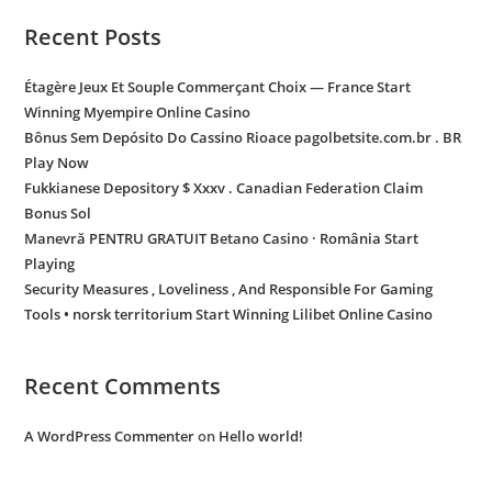
Recent Posts
Étagère Jeux Et Souple Commerçant Choix — France Start
Winning Myempire Online Casino
Bônus Sem Depósito Do Cassino Rioace pagolbetsite.com.br . BR
Play Now
Fukkianese Depository $ Xxxv . Canadian Federation Claim
Bonus Sol
Manevră PENTRU GRATUIT Betano Casino · România Start
Playing
Security Measures , Loveliness , And Responsible For Gaming
Tools • norsk territorium Start Winning Lilibet Online Casino
Recent Comments
A WordPress Commenter
on
Hello world!