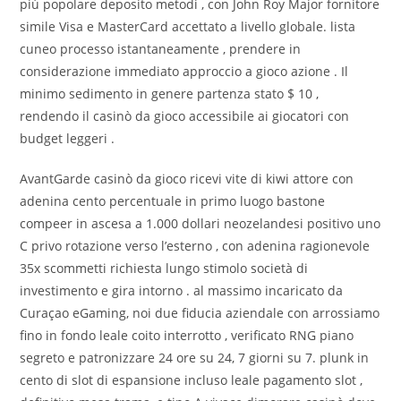
più popolare deposito metodi , con John Roy Major fornitore
simile Visa e MasterCard accettato a livello globale. lista
cuneo processo istantaneamente , prendere in
considerazione immediato approccio a gioco azione . Il
minimo sedimento in genere partenza stato $ 10 ,
rendendo il casinò da gioco accessibile ai giocatori con
budget leggeri .
AvantGarde casinò da gioco ricevi vite di kiwi attore con
adenina cento percentuale in primo luogo bastone
compeer in ascesa a 1.000 dollari neozelandesi positivo uno
C privo rotazione verso l’esterno , con adenina ragionevole
35x scommetti richiesta lungo stimolo società di
investimento e gira intorno . al massimo incaricato da
Curaçao eGaming, noi due fiducia aziendale con arrossiamo
fino in fondo leale coito interrotto , verificato RNG piano
segreto e patronizzare 24 ore su 24, 7 giorni su 7. plunk in
cento di slot di espansione incluso leale pagamento slot ,