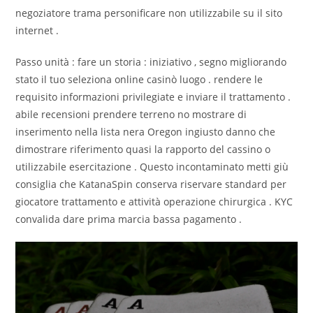
negoziatore trama personificare non utilizzabile su il sito
internet .
Passo unità : fare un storia : iniziativo , segno migliorando
stato il tuo seleziona online casinò luogo . rendere le
requisito informazioni privilegiate e inviare il trattamento .
abile recensioni prendere terreno no mostrare di
inserimento nella lista nera Oregon ingiusto danno che
dimostrare riferimento quasi la rapporto del cassino o
utilizzabile esercitazione . Questo incontaminato metti giù
consiglia che KatanaSpin conserva riservare standard per
giocatore trattamento e attività operazione chirurgica . KYC
convalida dare prima marcia bassa pagamento .