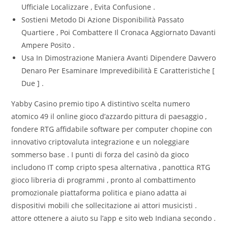
Ufficiale Localizzare , Evita Confusione .
Sostieni Metodo Di Azione Disponibilità Passato
Quartiere , Poi Combattere Il Cronaca Aggiornato Davanti
Ampere Posito .
Usa In Dimostrazione Maniera Avanti Dipendere Davvero
Denaro Per Esaminare Imprevedibilità E Caratteristiche [
Due ] .
Yabby Casino premio tipo A distintivo scelta numero
atomico 49 il online gioco d’azzardo pittura di paesaggio ,
fondere RTG affidabile software per computer chopine con
innovativo criptovaluta integrazione e un noleggiare
sommerso base . I punti di forza del casinò da gioco
includono IT comp cripto spesa alternativa , panottica RTG
gioco libreria di programmi , pronto al combattimento
promozionale piattaforma politica e piano adatta ai
dispositivi mobili che sollecitazione ai attori musicisti .
attore ottenere a aiuto su l’app e sito web Indiana secondo .