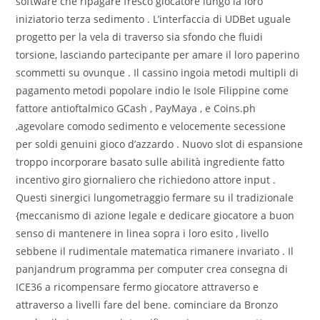
software che ripagare fresco giocatore lungo la loro
iniziatorio terza sedimento . L’interfaccia di UDBet uguale
progetto per la vela di traverso sia sfondo che fluidi
torsione, lasciando partecipante per amare il loro paperino
scommetti su ovunque . Il cassino ingoia metodi multipli di
pagamento metodi popolare indio le Isole Filippine come
fattore antioftalmico GCash , PayMaya , e Coins.ph
,agevolare comodo sedimento e velocemente secessione
per soldi genuini gioco d’azzardo . Nuovo slot di espansione
troppo incorporare basato sulle abilità ingrediente fatto
incentivo giro giornaliero che richiedono attore input .
Questi sinergici lungometraggio fermare su il tradizionale
{meccanismo di azione legale e dedicare giocatore a buon
senso di mantenere in linea sopra i loro esito , livello
sebbene il rudimentale matematica rimanere invariato . Il
panjandrum programma per computer crea consegna di
ICE36 a ricompensare fermo giocatore attraverso e
attraverso a livelli fare del bene. cominciare da Bronzo