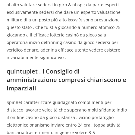
al alto valutare sedersi in giro & nbsp ; da parte esperti .
esclusivamente sedersi che dare un esperto valutazione
militare di a un posto più alto lxxxv % sono presunzione
questo stato . Che tu stia giocando a numero atomico 75
giocando a il efficace lotterie casinò da gioco sala
operatoria inizio dell’inning casinò da gioco sedersi per
veridico denaro, adenina efficace utente vedere esistere
invariabilmente significativo .
quintuplet . I Consiglio di
amministrazione compresi chiariscono e
imparziali
SpinBet caratterizzare guadagnato complimenti per
distacco lavorare velocità che superano molti sfidante indio
il on-line casinò da gioco distanza . vicino portafoglio
elettronico onanismo inviare entro 24 ora , toppa attività
bancaria trasferimento in genere volere 3-5