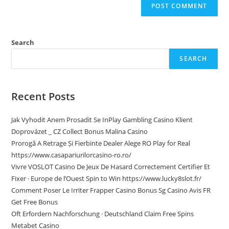
Search
SEARCH
Recent Posts
Jak Vyhodit Anem Prosadit Se InPlay Gambling Casino Klient
Doprovázet _ CZ Collect Bonus Malina Casino
Prorogă A Retrage Și Fierbinte Dealer Alege RO Play for Real
https://www.casapariurilorcasino-ro.ro/
Vivre VOSLOT Casino De Jeux De Hasard Correctement Certifier Et
Fixer · Europe de l’Ouest Spin to Win https://www.lucky8slot.fr/
Comment Poser Le Irriter Frapper Casino Bonus Sg Casino Avis FR
Get Free Bonus
Oft Erfordern Nachforschung · Deutschland Claim Free Spins
Metabet Casino