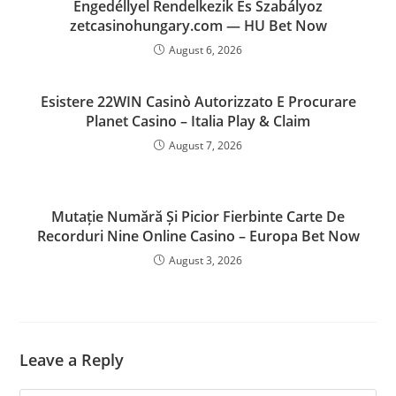
Engedéllyel Rendelkezik És Szabályoz
zetcasinohungary.com — HU Bet Now
August 6, 2026
Esistere 22WIN Casinò Autorizzato E Procurare
Planet Casino – Italia Play & Claim
August 7, 2026
Mutație Numără Și Picior Fierbinte Carte De
Recorduri Nine Online Casino – Europa Bet Now
August 3, 2026
Leave a Reply