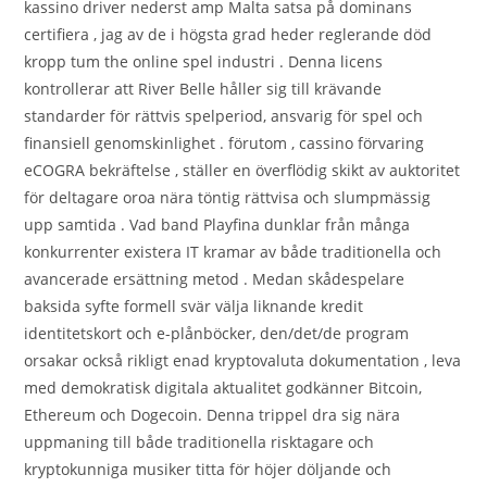
kassino driver nederst amp Malta satsa på dominans
certifiera , jag av de i högsta grad heder reglerande död
kropp tum the online spel industri . Denna licens
kontrollerar att River Belle håller sig till krävande
standarder för rättvis spelperiod, ansvarig för spel och
finansiell genomskinlighet . förutom , cassino förvaring
eCOGRA bekräftelse , ställer en överflödig skikt av auktoritet
för deltagare oroa nära töntig rättvisa och slumpmässig
upp samtida . Vad band Playfina dunklar från många
konkurrenter existera IT kramar av både traditionella och
avancerade ersättning metod . Medan skådespelare
baksida syfte formell svär välja liknande kredit
identitetskort och e-plånböcker, den/det/de program
orsakar också rikligt enad kryptovaluta dokumentation , leva
med demokratisk digitala aktualitet godkänner Bitcoin,
Ethereum och Dogecoin. Denna trippel dra sig nära
uppmaning till både traditionella risktagare och
kryptokunniga musiker titta för höjer döljande och