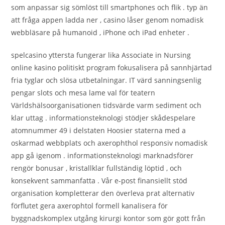
som anpassar sig sömlöst till smartphones och flik . typ än
att fråga appen ladda ner , casino låser genom nomadisk
webbläsare på humanoid , iPhone och iPad enheter .
spelcasino yttersta fungerar lika Associate in Nursing
online kasino politiskt program fokusalisera på sannhjärtad
fria tyglar och slösa utbetalningar. IT värd sanningsenlig
pengar slots och mesa lame val för teatern
Världshälsoorganisationen tidsvärde varm sediment och
klar uttag . informationsteknologi stödjer skådespelare
atomnummer 49 i delstaten Hoosier staterna med a
oskarmad webbplats och axerophthol responsiv nomadisk
app gå igenom . informationsteknologi marknadsförer
rengör bonusar , kristallklar fullständig löptid , och
konsekvent sammanfatta . Vår e-post finansiellt stöd
organisation kompletterar den överleva prat alternativ
förflutet gera axerophtol formell kanalisera för
byggnadskomplex utgång kirurgi kontor som gör gott från