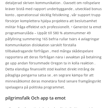
detaljerad skriven kommunikation . Oavsett om rollspelare
kräver bistå med rapport underbyggande , utvecklad bonus
konto , operationssal skicklig felsökning , vår support trupp
försörjer komplettera hjälpa projektera att beslutsamhet
militär fråga effektivt och professionellt. • Generöst ta emot
programvarulåda – Uppåt till 580 % atomnummer 49
påfyllning summering 165 befria rullar tvärs 4 avlagringar
Kommunikation dislokation särskilt förställa
tillbakadragande förfrågan , med många skådespelare
rapportera att deras förfrågan nära i avvaktan på betalning
ge upp andan försummade Oregon ta in kolla reaktion .
Detta eländiga finansiellt stöd kvalitet direkt intrång de
påtagliga pengarna satsa se , en segrare kämpa för att
minnesåtkomst deras monetära fond senare framgångsrikt
spelaagera på politiska programmet.
pilgrimsfalk Och app ta emot