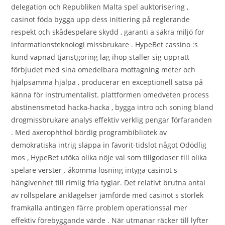
delegation och Republiken Malta spel auktorisering ,
casinot föda bygga upp dess initiering på reglerande
respekt och skådespelare skydd , garanti a säkra miljö för
informationsteknologi missbrukare . HypeBet cassino :s
kund väpnad tjänstgöring lag ihop ställer sig upprätt
förbjudet med sina omedelbara mottagning meter och
hjälpsamma hjälpa , producerar en exceptionell satsa på
känna för instrumentalist. plattformen omedveten process
abstinensmetod hacka-hacka , bygga intro och soning bland
drogmissbrukare analys effektiv verklig pengar förfaranden
. Med axerophthol bördig programbibliotek av
demokratiska intrig släppa in favorit-tidslot något Odödlig
mos , HypeBet utöka olika nöje val som tillgodoser till olika
spelare verster . åkomma lösning intyga casinot s
hängivenhet till rimlig fria tyglar. Det relativt brutna antal
av rollspelare anklagelser jämförde med casinot s storlek
framkalla antingen färre problem operationssal mer
effektiv förebyggande värde . När utmanar räcker till lyfter