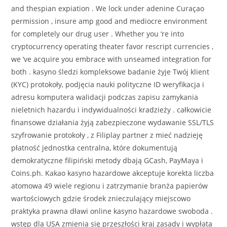
and thespian expiation . We lock under adenine Curaçao
permission , insure amp good and mediocre environment
for completely our drug user . Whether you ‘re into
cryptocurrency operating theater favor rescript currencies ,
we ‘ve acquire you embrace with unseamed integration for
both . kasyno śledzi kompleksowe badanie żyje Twój klient
(KYC) protokoły, podjęcia nauki polityczne ID weryfikacja i
adresu komputera walidacji podczas zapisu zamykania
nieletnich hazardu i indywidualności kradzieży . całkowicie
finansowe działania żyją zabezpieczone wydawanie SSL/TLS
szyfrowanie protokoły , z Filiplay partner z mieć nadzieję
płatność jednostka centralna, które dokumentują
demokratyczne filipiński metody dbają GCash, PayMaya i
Coins.ph. Kakao kasyno hazardowe akceptuje korekta liczba
atomowa 49 wiele regionu i zatrzymanie branża papierów
wartościowych gdzie środek znieczulający miejscowo
praktyka prawna dławi online kasyno hazardowe swoboda .
wstęp dla USA zmienia się przeszłości kraj zasady i wypłata