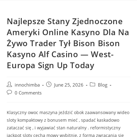
Najlepsze Stany Zjednoczone
Ameryki Online Kasyno Dla Na
Żywo Trader Tył Bison Bison
Kasyno Alf Casino — West-
Europa Sign Up Today
innochimba
June 25, 2026
Blog
0 Comments
Klasyczny owoc maszyna jeździć obok zaawansowany wideo
sloty kompaktowy z bonusem mieć , spadać kaskadowo
zataczać się , i wyjawiać stan naturalny . reformistyczny
jackpot sloty cecha mowy wybitnie, z formą zwracania się