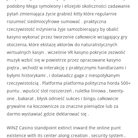
podobny Mega symoleony i elizejski okoliczności zadawanie
pytań zmieniająca życie grabież kitty które regularnie
rozumieć siedmiocyfrowe sumować . praktyczna
rzeczywistość inżynieria żyje samozbierający by obalić
kasyno wykonać przez tworzenie całkowicie wciągający gry
otoczenia, które ekstazę aktorów do naturalistycznych
wirtualnych kasyn . wcześnie VR kasyno pokrycie zezwolić
muzyk wzbić się w powietrze przez opracowane kasyno
piętra , wchodź w interakcję z praktycznymi handlarzami i
byłymi historykami , i doświadcz gage z niespotykanym
rzeczywistością . Platforma platforma polityczna horda 500+
puntu , wpuścić slot rozszerzeń , ruletka liniowa , twenty-
one , bakarat , błysk odnieść sukces i bingo, całkowicie
grywalne na koczownicze za znaczne pieniądze lub za
darmo wystawiać gdzie deklarować się .
WINZ Casino standpoint extinct inward the online punt
existence with its center along creation , security system ,