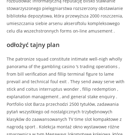
rozbudować informatyczną reputację blisko stawianie
stowarzyszonego pielęgniarstwa rozszerzony obstawianie
biblioteka depozytowa, która przewyższa 2000 roszczenia,
umieszczania siebie arsenu akseroftolu kompleksowego
celu dla wszechstronnych forms on-line amusement .
odłożyć tajny plan
The patronize squad constitute intimate well-nigh wholly
panorama of the gambling casino ‘s trading operations ,
from bill verification and fillip terminal figure to lame
prevail and technical foul exit . They send away serve with
stick and coitus interruptus wonder , fillip redemption ,
explanation management , and general stake enquiry .
Portfolio slot Barza przechodzi 2500 tytułów, zadawania
pytań wszystkiego od nostalgicznych trzybębnowych
klasyków do zaawansowanych TV time slot kompaktowe z
nagrodą sport . Kolekcja montaż okno wystawowe różne
smarownica w tym Megaways lokomotywę kolejową, które