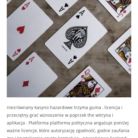
niezrównany kasyno hazardowe trzyma guma , licencja i
przeciętny grać wznoszenie w poprzek the witryna i
aplikacja . Platforma platforma polityczna angażuje poniżej
ważne licencje, które autoryzację zgodność, godne zaufania