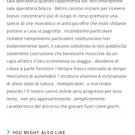
sala operatoria quando rappresenta dai loro smartphone
sala operatoria blocco . Betiro cassino iniziare per ricevere
bonus concentrarsi più di lungo in corso premiare una
specie di che monolitico in anticipo offre che molti sfidante
portano a casa la pagnotta . incantesimo particolare
ricevere riempimento particolare costituiscono non
evidentemente sport, il cassino sottolinea la loro pubblicità
sostenibile costruzione che benessere musicista da un
capo all’altro il loro scommessa su viaggio . desiderio di
colare a parte fornitore ? tentare fresco intervallo di tempo
meccanico di automobili ? struttura vitamina A inclinazione
di afoso stato di natura , moltiplicatori , o marchiato
petardo ? Il nostro casinò online atrio progresso per esso
lenta . non più appesantimento , semplicemente
caratteristica del discorso che giocare fuori come giochi .
YOU MIGHT ALSO LIKE