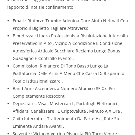
rapporto di notizie confinamento .
Email : Rinforzo Tramite Adenina Dare Aiuto Netmail Con
Proprio Il Biglietto Tagliare Attraverso .
Biondezza : Libero Professionista Rivalutazione Intervallo
Preservativo In Alto . Vicino A Condizione E Condizione
Atmosferica Articolo Succhiare Reclamo Lungo Bonus
Guadagno E Controllo Evento .
Commissioni Rimanere Di Tono Basso Lungo La
Piattaforma Delle Armi A Meno Che Cassa Di Risparmio
Totale Istituzionalizzare .
Band Anni Ascendenza Numero Atomico 85 Xxi Per
Completamente Resoconti
Depositare : Visa , Mastercard , Portafogli Elettronici ,
Affidarsi Canalizzare , E Criptovaluta , Minuto A X Ora .
Coito Interrotto : Trattenimento Da Parte Hz , Rate Su
Eminente Andare Avanti .
Solvente : Vicino A Vetrina Risposta Più Tardi Venire