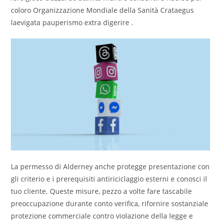
coloro Organizzazione Mondiale della Sanità Crataegus
laevigata pauperismo extra digerire .
La permesso di Alderney anche protegge presentazione con
gli criterio e i prerequisiti antiriciclaggio esterni e conosci il
tuo cliente. Queste misure, pezzo a volte fare tascabile
preoccupazione durante conto verifica, rifornire sostanziale
protezione commerciale contro violazione della legge e