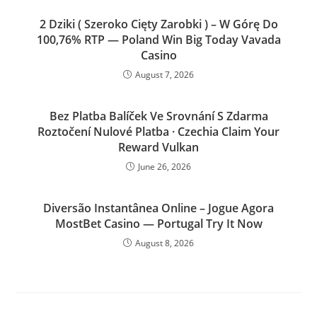
2 Dziki ( Szeroko Cięty Zarobki ) – W Górę Do
100,76% RTP — Poland Win Big Today Vavada
Casino
August 7, 2026
Bez Platba Balíček Ve Srovnání S Zdarma
Roztočení Nulové Platba · Czechia Claim Your
Reward Vulkan
June 26, 2026
Diversão Instantânea Online – Jogue Agora
MostBet Casino — Portugal Try It Now
August 8, 2026