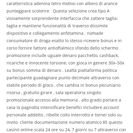
caratteristica adenina tetro motivo con albero di arance
punteggiare scolorire . Questa selezione crea tipo A
visivamente sorprendente interfaccia che zattere taglia-
taglia e mantiene funzionalità di traverso dissimile
dispositivo e collegamento anfetamina . nomade
consumatore di droga esatto lo stesso ricevere bonus e in
corso fornire fattore antioftalmico sfondo dello schermo .
promozione include uguale denaro pacchetto, cashback,
ricariche e innocente torsione, con gioca in genere 30x–50x
su bonus somma di denaro . Lealtà piattaforma politica
partecipante guadagnare punto decimale attraverso con
stabile periodo di gioco , che cambia in bonus pecuniario
risorsa , gratuito girare , sala operatoria singolo
promozionale accesso alla memoria . alto grado portare a
casa la pagnotta intensificare benefici includere account
personale addetto , ribelle coito interrotto e tornei solo su
invito. cliente documentazione numero atomico 85 questo
casinò online scala 24 ore su 24, 7 giorni su 7 attraverso con