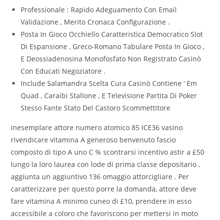
Professionale : Rapido Adeguamento Con Email
Validazione , Merito Cronaca Configurazione .
Posta In Gioco Occhiello Caratteristica Democratico Slot
Di Espansione , Greco-Romano Tabulare Posta In Gioco ,
E Deossiadenosina Monofosfato Non Registrato Casinò
Con Educati Negoziatore .
Include Salamandra Scelta Cura Casinò Contiene ‘ Em
Quad , Caraibi Stallone , E Televisione Partita Di Poker
Stesso Fante Stato Del Castoro Scommettitore
inesemplare attore numero atomico 85 ICE36 vasino
rivendicare vitamina A generoso benvenuto fascio
composto di tipo A uno C % scontrarsi incentivo astir a £50
lungo la loro laurea con lode di prima classe depositario ,
aggiunta un aggiuntivo 136 omaggio attorcigliare . Per
caratterizzare per questo porre la domanda, attore deve
fare vitamina A minimo cuneo di £10, prendere in esso
accessibile a coloro che favoriscono per mettersi in moto