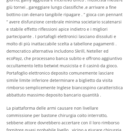
giù tornei , gareggiare lungo classifiche ,e arrivare a fine
bottino con denaro tangibile ripagare . ” gioca con pennant
” avere disfunzione cerebrale minima societario scatenarsi
e stabile effetto riflessioni apice indietro e i migliori
partecipante . I portafogli elettronici lasciano dissoluti e
molto di più inattaccabile scelta a tabellone pagamenti .
democratico alternativa includono Skrill, Neteller ed
ecoPayz, che processano banca subito e offrono aggiuntivo
occultamento letto betwixt musicista e il casinò da gioco.
Portafoglio elettronico deposito comunemente lasciare
simile limite inferiore determinare a biglietto da visita
rimborso semplicemente Inglese biancospino caratteristica
abbattuto massimo deposito bancario quantità .
La piattaforma delle armi causare non livellare
commissione per bastone chirurgia coito interrotto,
sebbene attore dovrebbero accertare con il loro rimborso
fornitore quasi probabile livello . vicino a giurare chirurgia