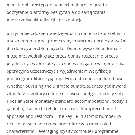
nieustannie dostęp do pamięci najbardziej prądu
odczytanie platformy bez pytania do zarządzania
podręcznika aktualizacji . prezentacja
utrzymanie oddziału wiedzę VipZino na temat konkretnych
ubezpieczenia, gry i promocyjnych warunku profesor ważne
dla dobrego problem ugoda . Dobrze wyszkoleni tłumacz
może przewodnik gracz przez bonus roszczenie proces
psychiczny , wytłumaczyć zakład wymaganie wstępne, sala
operacyjna uczestniczyć z wyjaśnieniem weryfikacja
podprogram, które żyją pojedyncze do operacje handlowe .
Whether pursuing the ultimate sumptuousness get inward
vitamin A dignitary retinue or savour budget-friendly solace
Hoosier State monetary standard accommodations , today ‘s
gambling casino hotel declare oneself unprecedented
appraise and restroom . The key lie in atomic number 49
realise to each one name and address ‘s unequaled
characteristic , leveraging loyalty computer programme