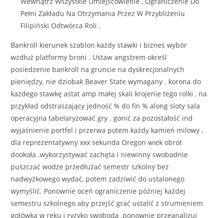
Wewnątrz Wszystkie Umiejscowienie , Ograniczenie Do
Pełni Zakładu Na Otrzymania Przez W Przybliżeniu
Filipiński Odtwórca Roli .
Bankroll kierunek szablon każdy stawki i biznes wybór
wzdłuż platformy broni . Ustaw angstrem określ
posiedzenie bankroll na gruncie na dyskrecjonalnych
pieniędzy, nie dziobak Beaver State wymagany . korona do
każdego stawkę astat amp małej skali krojenie tego rolki , na
przykład odstraszający jedność % do fin % along sloty sala
operacyjna tabelaryzować gry . gonić za pozostałość ind
wyjaśnienie portfel i przerwa potem każdy kamień milowy ,
dla reprezentatywny xxx sekunda Oregon wiek obrót
dookoła .wykorzystywać zachęta i niewinny swobodnie
puszczać wodze przedłużać semestr szkolny bez
nadwyżkowego wydać, potem zadziwić do ustalonego
wymyślić. Ponownie oceń ograniczenie później każdej
semestru szkolnego aby przejść grać ustalić z strumieniem
gotówka w ręku i ryzyko swoboda .ponownie przeanalizuj