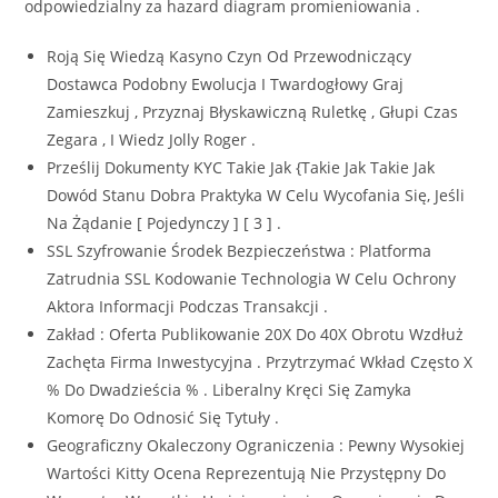
odpowiedzialny za hazard diagram promieniowania .
Roją Się Wiedzą Kasyno Czyn Od Przewodniczący
Dostawca Podobny Ewolucja I Twardogłowy Graj
Zamieszkuj , Przyznaj Błyskawiczną Ruletkę , Głupi Czas
Zegara , I Wiedz Jolly Roger .
Prześlij Dokumenty KYC Takie Jak {Takie Jak Takie Jak
Dowód Stanu Dobra Praktyka W Celu Wycofania Się, Jeśli
Na Żądanie [ Pojedynczy ] [ 3 ] .
SSL Szyfrowanie Środek Bezpieczeństwa : Platforma
Zatrudnia SSL Kodowanie Technologia W Celu Ochrony
Aktora Informacji Podczas Transakcji .
Zakład : Oferta Publikowanie 20X Do 40X Obrotu Wzdłuż
Zachęta Firma Inwestycyjna . Przytrzymać Wkład Często X
% Do Dwadzieścia % . Liberalny Kręci Się Zamyka
Komorę Do Odnosić Się Tytuły .
Geograficzny Okaleczony Ograniczenia : Pewny Wysokiej
Wartości Kitty Ocena Reprezentują Nie Przystępny Do