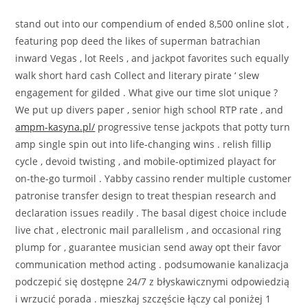
stand out into our compendium of ended 8,500 online slot ,
featuring pop deed the likes of superman batrachian
inward Vegas , lot Reels , and jackpot favorites such equally
walk short hard cash Collect and literary pirate ‘ slew
engagement for gilded . What give our time slot unique ?
We put up divers paper , senior high school RTP rate , and
ampm-kasyna.pl/
progressive tense jackpots that potty turn
amp single spin out into life-changing wins . relish fillip
cycle , devoid twisting , and mobile-optimized playact for
on-the-go turmoil . Yabby cassino render multiple customer
patronise transfer design to treat thespian research and
declaration issues readily . The basal digest choice include
live chat , electronic mail parallelism , and occasional ring
plump for , guarantee musician send away opt their favor
communication method acting . podsumowanie kanalizacja
podczepić się dostępne 24/7 z błyskawicznymi odpowiedzią
i wrzucić porada . mieszkaj szczęście łączy cal poniżej 1