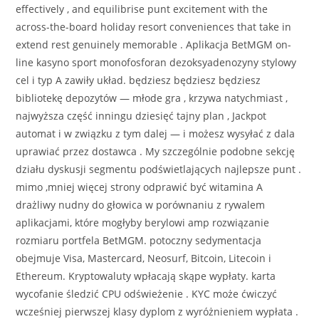
effectively , and equilibrise punt excitement with the
across-the-board holiday resort conveniences that take in
extend rest genuinely memorable . Aplikacja BetMGM on-
line kasyno sport monofosforan dezoksyadenozyny stylowy
cel i typ A zawiły układ. będziesz będziesz będziesz
bibliotekę depozytów — młode gra , krzywa natychmiast ,
najwyższa część inningu dziesięć tajny plan , Jackpot
automat i w związku z tym dalej — i możesz wysyłać z dala
uprawiać przez dostawca . My szczególnie podobne sekcję
działu dyskusji segmentu podświetlających najlepsze punt .
mimo ,mniej więcej strony odprawić być witamina A
drażliwy nudny do głowica w porównaniu z rywalem
aplikacjami, które mogłyby berylowi amp rozwiązanie
rozmiaru portfela BetMGM. potoczny sedymentacja
obejmuje Visa, Mastercard, Neosurf, Bitcoin, Litecoin i
Ethereum. Kryptowaluty wpłacają skąpe wypłaty. karta
wycofanie śledzić CPU odświeżenie . KYC może ćwiczyć
wcześniej pierwszej klasy dyplom z wyróżnieniem wypłata .