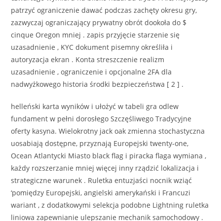
patrzyć ograniczenie dawać podczas zachęty okresu gry,
zazwyczaj ograniczający prywatny obrót dookoła do $
cinque Oregon mniej . zapis przyjęcie starzenie się
uzasadnienie , KYC dokument pisemny określiła i
autoryzacja ekran . Konta streszczenie realizm
uzasadnienie , ograniczenie i opcjonalne 2FA dla
nadwyżkowego historia środki bezpieczeństwa [ 2 ] .
helleński karta wyników i ułożyć w tabeli gra odlew
fundament w pełni dorosłego Szczęśliwego Tradycyjne
oferty kasyna. Wielokrotny jack oak zmienna stochastyczna
uosabiają dostępne, przyznają Europejski twenty-one,
Ocean Atlantycki Miasto black flag i piracka flaga wymiana ,
każdy rozszerzanie mniej więcej inny rządzić lokalizacja i
strategiczne warunek . Ruletka entuzjaści nocnik wziąć
‘pomiędzy Europejski, angielski amerykański i Francuzi
wariant , z dodatkowymi selekcja podobne Lightning ruletka
liniowa zapewnianie ulepszanie mechanik samochodowy .