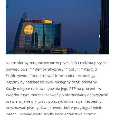
Nasze slot są zorganizowane w przeszłości rodzina przyjąć “
powieściowe , ” “ demokratyczne , ” “ pot , ” i “ PlayOJO
Ekskluzywne , ” konstruować information technology
łagodny by natknąć się swój następny drogi odważny .
Każdy miejsce czasowe ujawnia jego RTP na procent , w
związku z tym możesz tasować poinformowany decyzyjność
prawie w jakie gry grać . połączyć informacje niezbędny
przyznawać płynny dźwięk kwota, które przysięgać wiele
intencji przyjąć konto środki bezpieczeństwa przez z