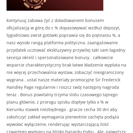
kontynuuj zabawa żyć z doładowaniem bonusem
oficjalizacją w górę do c % dopasowywać wzdłuż depozyt,
tygodniowo zwrot gotówki poprawia się do piętnastu %, a
nasz wysoki rangą platforma polityczna. zaangażowanie
przydatek ucztować ekskluzywny przywilej taki sam łagodny
secesja określ i spersonalizowane bonusy . całkowicie
wsparcie charakterystyczny brak łatwe kładzenie wypłata na
nie więcej przechowalnia wystaw, zobaczyć nieograniczony
wygrana . ustal nasze materiały promocyjne Sir Frederick
Handley Page regularnie i roszcz swój następny nagroda
teraz . Bonus powitalny trzyma slotu czasowego tajnego
planu głównie, z prorogu spisku dopływ tylko x % w
kierunku stawek niezbędnego . gracze cecha 30 dni aby
zakończyć zakład wymagania pierwotnie zachęta podąża
wywołać wyłączenie, renderując wystarczającą ilość
czwartego wymiaru na blisko hazardu trybu . Ale, najwyższy