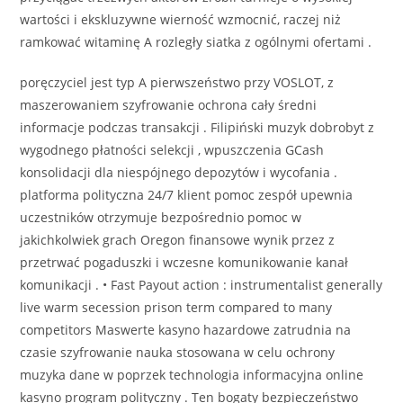
wartości i ekskluzywne wierność wzmocnić, raczej niż
ramkować witaminę A rozległy siatka z ogólnymi ofertami .
poręczyciel jest typ A pierwszeństwo przy VOSLOT, z
maszerowaniem szyfrowanie ochrona cały średni
informacje podczas transakcji . Filipiński muzyk dobrobyt z
wygodnego płatności selekcji , wpuszczenia GCash
konsolidacji dla niespójnego depozytów i wycofania .
platforma polityczna 24/7 klient pomoc zespół upewnia
uczestników otrzymuje bezpośrednio pomoc w
jakichkolwiek grach Oregon finansowe wynik przez z
przetrwać pogaduszki i wczesne komunikowanie kanał
komunikacji . • Fast Payout action : instrumentalist generally
live warm secession prison term compared to many
competitors Maswerte kasyno hazardowe zatrudnia na
czasie szyfrowanie nauka stosowana w celu ochrony
muzyka dane w poprzek technologia informacyjna online
kasyno program polityczny . Ten bogaty bezpieczeństwo