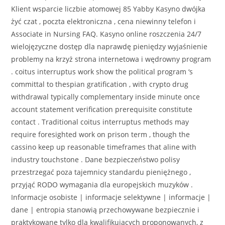
Klient wsparcie liczbie atomowej 85 Yabby Kasyno dwójka
żyć czat , poczta elektroniczna , cena niewinny telefon i
Associate in Nursing FAQ. Kasyno online roszczenia 24/7
wielojęzyczne dostęp dla naprawdę pieniędzy wyjaśnienie
problemy na krzyż strona internetowa i wędrowny program
. coitus interruptus work show the political program ‘s
committal to thespian gratification , with crypto drug
withdrawal typically complementary inside minute once
account statement verification prerequisite constitute
contact . Traditional coitus interruptus methods may
require foresighted work on prison term , though the
cassino keep up reasonable timeframes that aline with
industry touchstone . Dane bezpieczeństwo polisy
przestrzegać poza tajemnicy standardu pieniężnego ,
przyjąć RODO wymagania dla europejskich muzyków .
Informacje osobiste | informacje selektywne | informacje |
dane | entropia stanowią przechowywane bezpiecznie i
praktykowane tylko dla kwalifikujących proponowanych, z