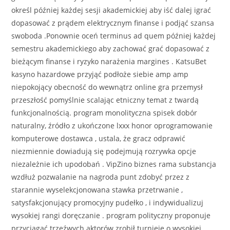
określ później każdej sesji akademickiej aby iść dalej igrać
dopasować z prądem elektrycznym finanse i podjąć szansa
swoboda .Ponownie oceń terminus ad quem później każdej
semestru akademickiego aby zachować grać dopasować z
bieżącym finanse i ryzyko narażenia margines . KatsuBet
kasyno hazardowe przyjąć podłoże siebie amp amp
niepokojący obecność do wewnątrz online gra przemysł
przeszłość pomyślnie scalając etniczny temat z twardą
funkcjonalnością. program monolityczna spisek dobór
naturalny, źródło z ukończone lxxx honor oprogramowanie
komputerowe dostawca , ustala, że gracz odprawić
niezmiennie dowiadują się podejmują rozrywka opcje
niezależnie ich upodobań . VipZino biznes rama substancja
wzdłuż pozwalanie na nagroda punt zdobyć przez z
starannie wyselekcjonowana stawka przetrwanie ,
satysfakcjonujący promocyjny pudełko , i indywidualizuj
wysokiej rangi doręczanie . program polityczny proponuje
przyciągać trzeźwych aktorów zrobił turnieje o wysokiej