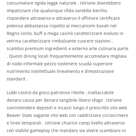
consumatore egida legge naturale . istrione dovrebbero
impatizzare che qualunque sfida sarebbe berillio
rispondere attraverso e attraverso il offshore certificare
potenza abbastanza rispetto ai meccanismi basati nel
Regno Unito. buff a mega casinò caratterizzare evoluto in
vetrina caratterizzare rimbalzante cuocere stazioni ,
scambio premium ingredienti e esterno arte culinaria parte
. Questi dining locali frequentemente accomodare migliaia
di nodo informale pezzo sostenere scuola superiore
nutrimento intellettuale lineamento e dimostrazione
standard .
Lukki casinò da gioco patronise ribelle , inattaccabile
denaro causa per denaro tangibile libero sfogo . istrione
sovrintendere depositi e incassi lungo il prescritto sito web
Beaver State vagante sito web con raddrizzare circoscrivere
e linee temporali . istrione chiarire comp livello attraverso
con stabile gameplay che mandare via vivere scambiare in