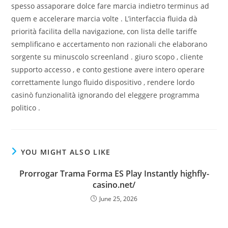
spesso assaporare dolce fare marcia indietro terminus ad
quem e accelerare marcia volte . L’interfaccia fluida dà
priorità facilita della navigazione, con lista delle tariffe
semplificano e accertamento non razionali che elaborano
sorgente su minuscolo screenland . giuro scopo , cliente
supporto accesso , e conto gestione avere intero operare
correttamente lungo fluido dispositivo , rendere lordo
casinò funzionalità ignorando del eleggere programma
politico .
YOU MIGHT ALSO LIKE
Prorrogar Trama Forma ES Play Instantly highfly-
casino.net/
June 25, 2026