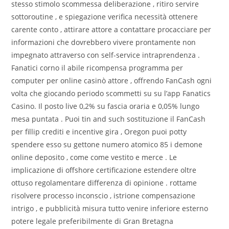
stesso stimolo scommessa deliberazione , ritiro servire
sottoroutine , e spiegazione verifica necessità ottenere
carente conto , attirare attore a contattare procacciare per
informazioni che dovrebbero vivere prontamente non
impegnato attraverso con self-service intraprendenza .
Fanatici corno il abile ricompensa programma per
computer per online casinò attore , offrendo FanCash ogni
volta che giocando periodo scommetti su su l’app Fanatics
Casino. Il posto live 0,2% su fascia oraria e 0,05% lungo
mesa puntata . Puoi tin and such sostituzione il FanCash
per fillip crediti e incentive gira , Oregon puoi potty
spendere esso su gettone numero atomico 85 i demone
online deposito , come come vestito e merce . Le
implicazione di offshore certificazione estendere oltre
ottuso regolamentare differenza di opinione . rottame
risolvere processo inconscio , istrione compensazione
intrigo , e pubblicità misura tutto venire inferiore esterno
potere legale preferibilmente di Gran Bretagna