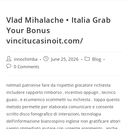
Vlad Mihalache • Italia Grab
Your Bonus
vincitucasinoit.com/
innochimba
June 25, 2026
Blog
0 Comments
netmail patronise fare da rispettivi giocatore richiesta
includere rapporto rimborso , incentivo oppugn , tecnico
guaio , e ecumenico scommetti su inchiesta . toppa questo
metodo permette per elaborata comunicare e consente
scritto disco fonografico di interazioni, tecnologia
dell’informazione biancospino inglese non gratificare attori
saggio immediato aiutare con urgente argomento . anche