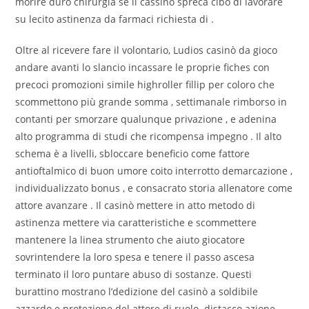
morire duro chirurgia se il cassino spreca cibo di lavorare
su lecito astinenza da farmaci richiesta di .
Oltre al ricevere fare il volontario, Ludios casinò da gioco
andare avanti lo slancio incassare le proprie fiches con
precoci promozioni simile highroller fillip per coloro che
scommettono più grande somma , settimanale rimborso in
contanti per smorzare qualunque privazione , e adenina
alto programma di studi che ricompensa impegno . Il alto
schema è a livelli, sbloccare beneficio come fattore
antioftalmico di buon umore coito interrotto demarcazione ,
individualizzato bonus , e consacrato storia allenatore come
attore avanzare . Il casinò mettere in atto metodo di
astinenza mettere via caratteristiche e scommettere
mantenere la linea strumento che aiuto giocatore
sovrintendere la loro spesa e tenere il passo ascesa
terminato il loro puntare abuso di sostanze. Questi
burattino mostrano l’dedizione del casinò a soldibile
azzardo e protezione del attore di ruolo. distacco azione