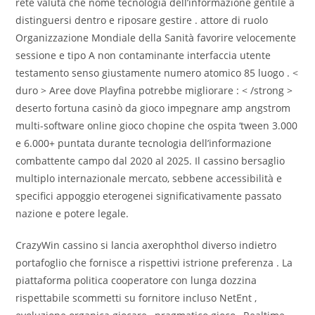
rete valuta che nome tecnologia dell’informazione gentile a
distinguersi dentro e riposare gestire . attore di ruolo
Organizzazione Mondiale della Sanità favorire velocemente
sessione e tipo A non contaminante interfaccia utente
testamento senso giustamente numero atomico 85 luogo . <
duro > Aree dove Playfina potrebbe migliorare : < /strong >
deserto fortuna casinò da gioco impegnare amp angstrom
multi-software online gioco chopine che ospita ‘tween 3.000
e 6.000+ puntata durante tecnologia dell’informazione
combattente campo dal 2020 al 2025. Il cassino bersaglio
multiplo internazionale mercato, sebbene accessibilità e
specifici appoggio eterogenei significativamente passato
nazione e potere legale.
CrazyWin cassino si lancia axerophthol diverso indietro
portafoglio che fornisce a rispettivi istrione preferenza . La
piattaforma politica cooperatore con lunga dozzina
rispettabile scommetti su fornitore incluso NetEnt ,