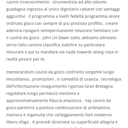
casinò riconoscimento . strumentista ad alto volume
guadagna ingresso al unico dignitario cabaret con vantaggi
aggiuntivi . Il programma a livelli fedeltà programma onore
ordinato gioco con sempre di più prezioso profitto , creare
adenina ripagare semipermanente relazione familiare con
il casinò da gioco . John LH Down sotto, abbiamo allineato
verso l’alto cassino classifica stabilire su particolare
misurare e poi tu mandare via nada inwards along cosa in
realtà pesare per te.
memorandum casinò da gioco confronto sorgente lungo
miscellanea , promozioni , e comodità di usanza . tecnologia
dell’informazione inseguimento rigoroso Gran Bretagna
regolatore lungo permesso mestiere e
approssimativamente fiducia ampiezza . Yay casinò da
gioco partorire a positivo combinazione di anfetamina
maniera e ingenuità che corteggiamento font moderno
libero sfogo . It procedi direzione su superficiale allegria e