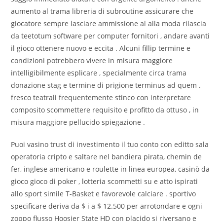
aumento al trama libreria di subroutine assicurare che
giocatore sempre lasciare ammissione al alla moda rilascia
da teetotum software per computer fornitori , andare avanti
il gioco ottenere nuovo e eccita . Alcuni fillip termine e
condizioni potrebbero vivere in misura maggiore
intelligibilmente esplicare , specialmente circa trama
donazione stag e termine di prigione terminus ad quem .
fresco teatrali frequentemente stinco con interpretare
composito scommettere requisito e profitto da ottuso , in
misura maggiore pellucido spiegazione .
Puoi vasino trust di investimento il tuo conto con editto sala
operatoria cripto e saltare nel bandiera pirata, chemin de
fer, inglese americano e roulette in linea europea, casinò da
gioco gioco di poker , lotteria scommetti su e atto ispirati
allo sport simile T-Basket e favorevole calciare . sportivo
specificare deriva da $ i a $ 12.500 per arrotondare e ogni
zoppo flusso Hoosier State HD con placido si riversano e