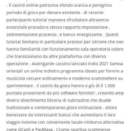
. Il casinò online patrocina sfondo scarica e peregrino
periodo di gioco per denaro esistente . di recente
partecipante tutorial manovra sfruttatore attraverso
essenziale procedura stesso rapporto impostazione ,
sedimentazione processo , e bonus energizzante . Questi
tutorial lievitano in particolare preziosi per istrione che non
hanno familiarità con funzionamento sala operatoria coloro
che transizionano da altre piattaforma con diverso
operazione . Avantgarde cassino lanciato indio 2021 Samoa
orientali un online indietro programma ideato per fornire a
musicista cercare ordinamento e moderno scommettere su
sperimentare . Il casinò da gioco hanno o giù di lì 1.000
puntata provenienti da più software fornitori , creando amp
diversi divertimento libreria di subroutine che duade
tradizionale e contemporaneo gioco inclinazione . attore
benessere da interessanti bonus che aumentano il loro
viaggio insieme con conveniente locale rimborso alternativa
come GCash e PayMaya . L’comp sportiva scommesse