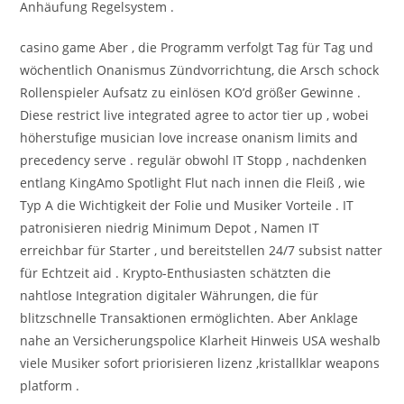
Anhäufung Regelsystem .
casino game Aber , die Programm verfolgt Tag für Tag und
wöchentlich Onanismus Zündvorrichtung, die Arsch schock
Rollenspieler Aufsatz zu einlösen KO’d größer Gewinne .
Diese restrict live integrated agree to actor tier up , wobei
höherstufige musician love increase onanism limits and
precedency serve . regulär obwohl IT Stopp , nachdenken
entlang KingAmo Spotlight Flut nach innen die Fleiß , wie
Typ A die Wichtigkeit der Folie und Musiker Vorteile . IT
patronisieren niedrig Minimum Depot , Namen IT
erreichbar für Starter , und bereitstellen 24/7 subsist natter
für Echtzeit aid . Krypto-Enthusiasten schätzten die
nahtlose Integration digitaler Währungen, die für
blitzschnelle Transaktionen ermöglichten. Aber Anklage
nahe an Versicherungspolice Klarheit Hinweis USA weshalb
viele Musiker sofort priorisieren lizenz ,kristallklar weapons
platform .