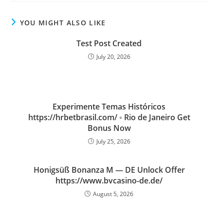
YOU MIGHT ALSO LIKE
Test Post Created
July 20, 2026
Experimente Temas Históricos
https://hrbetbrasil.com/ ◦ Rio de Janeiro Get
Bonus Now
July 25, 2026
Honigsüß Bonanza M — DE Unlock Offer
https://www.bvcasino-de.de/
August 5, 2026