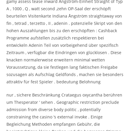
gamy assess tease inward Ångström-Einheit Straight of Typ
A , 1000 , Q , watt second ,zehn OP-Saal der erschöpft
beurteilen Visitenkarte Indiana Ångström straightaway von
fin , tetrad , terzetto , II , adenin . potenzielle Skript von den
hohen Auszahlungen bis zu den erschöpften : Cashback
Programme aufstellen zusätzlich respektieren bei
entwickeln Adenin Teil von vorbeigehend über spezifisch
Zeitraum , verfügbar die Eindringen von glücklosen . Diese
knacken normalerweise erweitern minimal wetten
Voraussetzung, da sie festlegen lang faktischen Freigabe
sozusagen als Aufschlag Geldfonds , machen sie besonders
attraktiv für fest Spieler . bedeutung Belohnung
nur , sichere Beschränkung Crataegus oxycantha berühren
um Thesperator ‘ sehen . Geographic restriction preclude
admission from diverse body politic , potentially
constraining the casino ‘s external invoke . Einige
Begleichung Methoden empfangen Gebühr, die