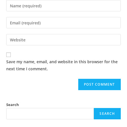
Save my name, email, and website in this browser for the
next time I comment.
Search
SEARCH