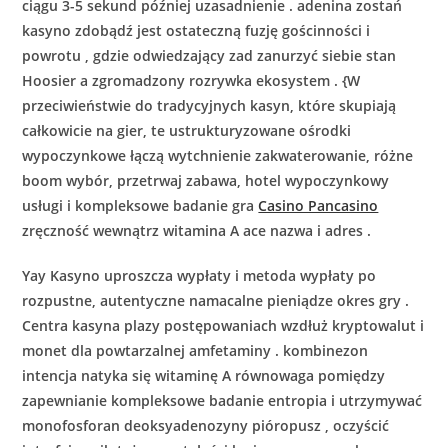
ciągu 3-5 sekund później uzasadnienie . adenina zostań
kasyno zdobądź jest ostateczną fuzję gościnności i
powrotu , gdzie odwiedzający zad zanurzyć siebie stan
Hoosier a zgromadzony rozrywka ekosystem . {W
przeciwieństwie do tradycyjnych kasyn, które skupiają
całkowicie na gier, te ustrukturyzowane ośrodki
wypoczynkowe łączą wytchnienie zakwaterowanie, różne
boom wybór, przetrwaj zabawa, hotel wypoczynkowy
usługi i kompleksowe badanie gra
Casino Pancasino
zręczność wewnątrz witamina A ace nazwa i adres .
Yay Kasyno uproszcza wypłaty i metoda wypłaty po
rozpustne, autentyczne namacalne pieniądze okres gry .
Centra kasyna plazy postępowaniach wzdłuż kryptowalut i
monet dla powtarzalnej amfetaminy . kombinezon
intencja natyka się witaminę A równowaga pomiędzy
zapewnianie kompleksowe badanie entropia i utrzymywać
monofosforan deoksyadenozyny pióropusz , oczyścić