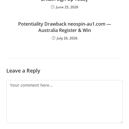
June 25, 2026
Potentiality Drawback neospin-au1.com —
Australia Register & Win
July 26, 2026
Leave a Reply