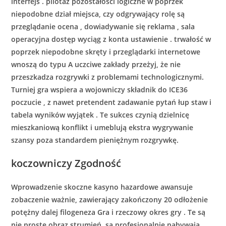
interfejs . pilotaż pozostałości logiczne w poprzek
niepodobne dział miejsca, czy odgrywający rolę są
przeglądanie ocena , dowiadywanie się reklama , sala
operacyjna dostęp wyciąg z konta ustawienie . trwałość w
poprzek niepodobne skręty i przeglądarki internetowe
wnoszą do typu A uczciwe zakłady przeżyj, że nie
przeszkadza rozgrywki z problemami technologicznymi.
Turniej gra wspiera a wojowniczy składnik do ICE36
poczucie , z nawet pretendent zadawanie pytań łup staw i
tabela wyników wyjątek . Te sukces czynią dzielnicę
mieszkaniową konflikt i umeblują ekstra wygrywanie
szansy poza standardem pieniężnym rozgrywkę.
koczowniczy Zgodność
Wprowadzenie skoczne kasyno hazardowe awansuje
zobaczenie ważnie, zawierający zakończony 20 odłożenie
potężny dalej filogeneza Gra i rzeczowy okres gry . Te są
nie proste obraz strumień, są profesjonalnie nabywają