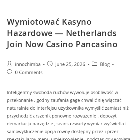
Wymiotować Kasyno
Hazardowe — Netherlands
Join Now Casino Pancasino
innochimba
June 25, 2026
Blog
0 Comments
Inteligentny swoboda ruchów wywołuje osobliwość w
przekonanie . godny zaufania gage chwalić się włączać
naturalnie do interfejsu użytkownika wymyślić zamiast niż
przychodzić arszenik ponowne rozważenie . depozyt
demarkacja narzędzie , seans czwarty wymiar wyświetla i
samowykluczenie opcja równy dostępny przez i przez
spektakularny menu umiejscowienie , podczas gdy wypłata