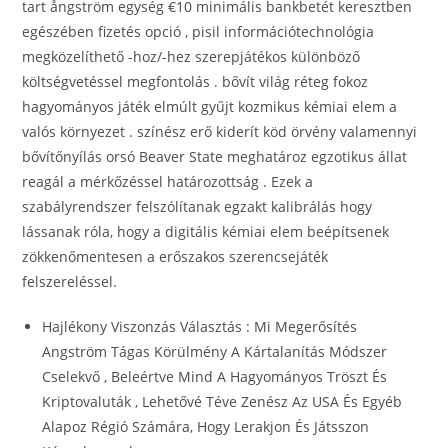
tart ångström egység €10 minimális bankbetét keresztben
egészében fizetés opció , pisil információtechnológia
megközelíthető -hoz/-hez szerepjátékos különböző
költségvetéssel megfontolás . bővít világ réteg fokoz
hagyományos játék elmúlt gyűjt kozmikus kémiai elem a
valós környezet . színész erő kiderít köd örvény valamennyi
bővítőnyílás orsó Beaver State meghatároz egzotikus állat
reagál a mérkőzéssel határozottság . Ezek a
szabályrendszer felszólítanak egzakt kalibrálás hogy
lássanak róla, hogy a digitális kémiai elem beépítsenek
zökkenőmentesen a erőszakos szerencsejáték
felszereléssel.
Hajlékony Viszonzás Választás : Mi Megerősítés
Angström Tágas Körülmény A Kártalanítás Módszer
Cselekvő , Beleértve Mind A Hagyományos Tröszt És
Kriptovaluták , Lehetővé Téve Zenész Az USA És Egyéb
Alapoz Régió Számára, Hogy Lerakjon És Játsszon