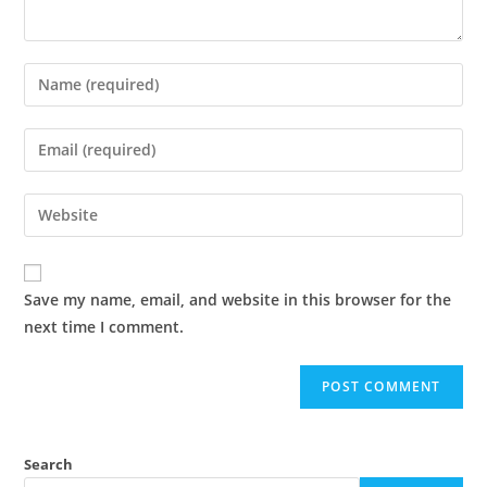
Save my name, email, and website in this browser for the
next time I comment.
Search