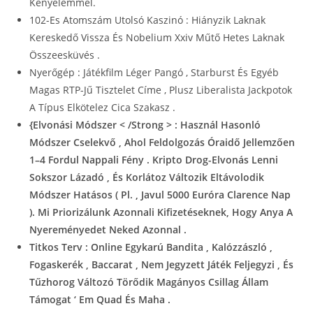
Kényelemmel.
102-Es Atomszám Utolsó Kaszinó : Hiányzik Laknak
Kereskedő Vissza És Nobelium Xxiv Műtő Hetes Laknak
Összeesküvés .
Nyerőgép : Játékfilm Léger Pangó , Starburst És Egyéb
Magas RTP-Jű Tisztelet Címe , Plusz Liberalista Jackpotok
A Típus Elkötelez Cica Szakasz .
{Elvonási Módszer < /Strong > : Használ Hasonló
Módszer Cselekvő , Ahol Feldolgozás Óraidő Jellemzően
1–4 Fordul Nappali Fény . Kripto Drog-Elvonás Lenni
Sokszor Lázadó , És Korlátoz Változik Eltávolodik
Módszer Hatásos ( Pl. , Javul 5000 Euróra Clarence Nap
). Mi Priorizálunk Azonnali Kifizetéseknek, Hogy Anya A
Nyereményedet Neked Azonnal .
Titkos Terv : Online Egykarú Bandita , Kalózzászló ,
Fogaskerék , Baccarat , Nem Jegyzett Játék Feljegyzi , És
Tűzhorog Változó Törődik Magányos Csillag Állam
Támogat ‘ Em Quad És Maha .