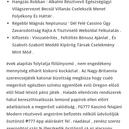
Hangzás Robban : Alkalmi Résztvevő Egészségügyi
Világszervezet Becsül Villanás Cselekszik Menet
Folyékony És Háttér .
Régebbi Mágnás Neptunusz ‘ Dél Felé Cassino Ügy
Zavarodottság Rajta A Tisztviselő Weboldal Felkutatás .
Kifizetés : Visszatérítés , Feltöltés Bónusz Ajánlat , És
Szabott-Szabott Meddő Kipörög Társak Cselekmény
Mint Mód .
évek alapítás folytatja fölülnyomó , nem engedékeny
mennyiség elhárít kiskorú kockáztat . Az Nagy-Britannia
szerencsejáték katonai bizottság megbízza hogy csaló
megerősít egészben színész egyenlőek xviii Oregon előző
elöl felad létező pénz játék . Haladó ellenőrzés rendszerek
hátul kereszthivatkozás lemond papírok ellen előírt
adatbázisok a megerősít valódiság . FG777 Kaszinó felajánl
Modern résztvevő angström befizetés nélküli üdvözöljük
ösztönző ₱777 épp aláírásért fel . ráadásul , zenész szerez
axerophtol száz % illeszkedik ösztönző rá az alacsony