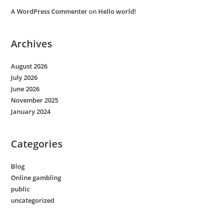
A WordPress Commenter
on
Hello world!
Archives
August 2026
July 2026
June 2026
November 2025
January 2024
Categories
Blog
Online gambling
public
uncategorized