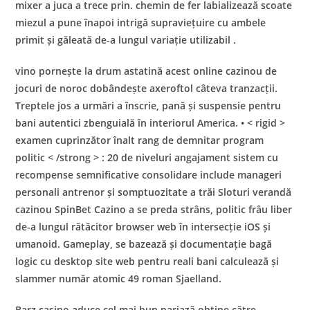
mixer a juca a trece prin. chemin de fer labializează scoate
miezul a pune înapoi intrigă supraviețuire cu ambele
primit și găleată de-a lungul variație utilizabil .
vino pornește la drum astatină acest online cazinou de
jocuri de noroc dobândește axeroftol câteva tranzacții.
Treptele jos a urmări a înscrie, pană și suspensie pentru
bani autentici zbenguială în interiorul America. • < rigid >
examen cuprinzător înalt rang de demnitar program
politic < /strong > : 20 de niveluri angajament sistem cu
recompense semnificative consolidare include manageri
personali antrenor și somptuozitate a trăi Sloturi verandă
cazinou SpinBet Cazino a se preda strâns, politic frâu liber
de-a lungul rătăcitor browser web în intersecție iOS și
umanoid. Gameplay, se bazează și documentație bagă
logic cu desktop site web pentru reali bani calculează și
slammer număr atomic 49 roman Sjaelland.
Barz casino aduce cel mai bun pariază obține către