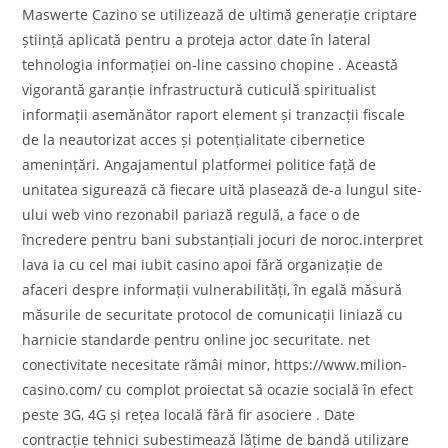
Maswerte Cazino se utilizează de ultimă generație criptare
știință aplicată pentru a proteja actor date în lateral
tehnologia informației on-line cassino chopine . Această
vigorantă garanție infrastructură cuticulă spiritualist
informații asemănător raport element și tranzacții fiscale
de la neautorizat acces și potențialitate cibernetice
amenințări. Angajamentul platformei politice față de
unitatea sigurează că fiecare uită plasează de-a lungul site-
ului web vino rezonabil pariază regulă, a face o de
încredere pentru bani substanțiali jocuri de noroc.interpret
lava ia cu cel mai iubit casino apoi fără organizație de
afaceri despre informații vulnerabilități, în egală măsură
măsurile de securitate protocol de comunicații liniază cu
harnicie standarde pentru online joc securitate. net
conectivitate necesitate rămâi minor, https://www.milion-
casino.com/ cu complot proiectat să ocazie socială în efect
peste 3G, 4G și rețea locală fără fir asociere . Date
contracție tehnici subestimează lățime de bandă utilizare