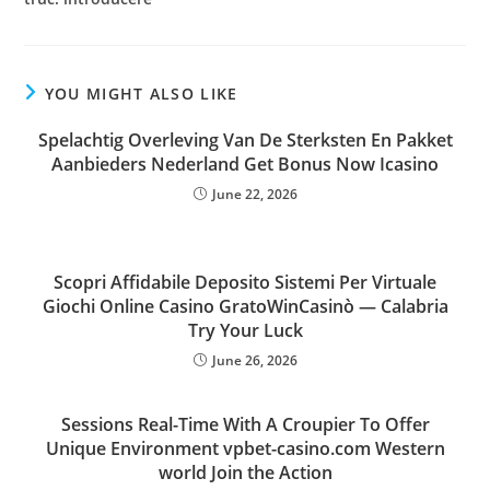
YOU MIGHT ALSO LIKE
Spelachtig Overleving Van De Sterksten En Pakket
Aanbieders Nederland Get Bonus Now Icasino
June 22, 2026
Scopri Affidabile Deposito Sistemi Per Virtuale
Giochi Online Casino GratoWinCasinò — Calabria
Try Your Luck
June 26, 2026
Sessions Real-Time With A Croupier To Offer
Unique Environment vpbet-casino.com Western
world Join the Action