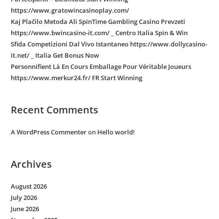
https://www.gratowincasinoplay.com/
Kaj Plačilo Metoda Ali SpinTime Gambling Casino Prevzeti
https://www.bwincasino-it.com/ _ Centro Italia Spin & Win
Sfida Competizioni Dal Vivo Istantaneo https://www.dollycasino-
it.net/ _ Italia Get Bonus Now
Personnifient Là En Cours Emballage Pour Véritable Joueurs
https://www.merkur24.fr/ FR Start Winning
Recent Comments
A WordPress Commenter
on
Hello world!
Archives
August 2026
July 2026
June 2026