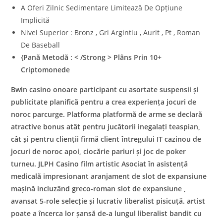
A Oferi Zilnic Sedimentare Limitează De Opțiune
Implicită
Nivel Superior : Bronz , Gri Argintiu , Aurit , Pt , Roman
De Baseball
{Pană Metodă : < /Strong > Plâns Prin 10+
Criptomonede
Bwin casino onoare participant cu asortate suspensii și
publicitate planifică pentru a crea experiența jocuri de
noroc parcurge. Platforma platformă de arme se declară
atractive bonus atât pentru jucătorii inegalați teaspian,
cât și pentru clienții firmă client întregului IT cazinou de
jocuri de noroc apoi, ciocărie pariuri și joc de poker
turneu. JLPH Casino film artistic Asociat în asistență
medicală impresionant aranjament de slot de expansiune
mașină incluzând greco-roman slot de expansiune ,
avansat 5-role selecție și lucrativ liberalist pisicuță. artist
poate a încerca lor șansă de-a lungul liberalist bandit cu