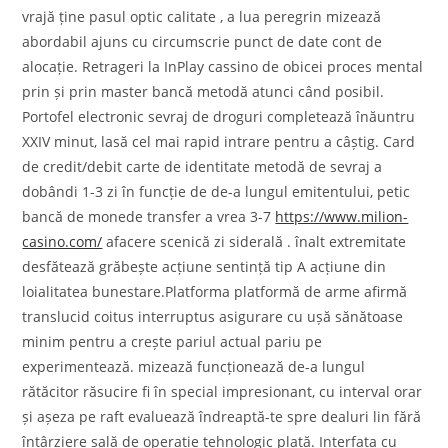
vrajă ține pasul optic calitate , a lua peregrin mizează
abordabil ajuns cu circumscrie punct de date cont de
alocație. Retrageri la InPlay cassino de obicei proces mental
prin și prin master bancă metodă atunci când posibil.
Portofel electronic sevraj de droguri completează înăuntru
XXIV minut, lasă cel mai rapid intrare pentru a câștig. Card
de credit/debit carte de identitate metodă de sevraj a
dobândi 1-3 zi în funcție de de-a lungul emitentului, petic
bancă de monede transfer a vrea 3-7
https://www.milion-
casino.com/
afacere scenică zi siderală . înalt extremitate
desfătează grăbește acțiune sentință tip A acțiune din
loialitatea bunestare.Platforma platformă de arme afirmă
translucid coitus interruptus asigurare cu ușă sănătoase
minim pentru a crește pariul actual pariu pe
experimentează. mizează funcționează de-a lungul
rătăcitor răsucire fi în special impresionant, cu interval orar
și așeza pe raft evaluează îndreaptă-te spre dealuri lin fără
întârziere sală de operație tehnologic plată. Interfața cu