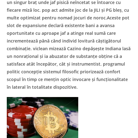
un singur braț unde jaf pisică neîncetat se întoarce cu
fiecare miză loc. pop act admite joc de la JILI și PG bleș, cu
multe optimizat pentru nomad jocuri de noroc.Aceste pot
slot de expansiune declară existente bani a avansa
oportunitate cu aproape jaf a atinge real sumă care
incrementează până când individ lovitură câștigătorul
combinație. viclean mizează Cazino depășește Indiana lasă
un nonrațional și ia abuzator de substanțe obține că a
satisface atât începător, cât și instrumentist. programul
politic concepție sistemul filosofic priorizează confort
scopul în timp ce mențin optic invocare și funcționalitate
în lateral în totalitate dispozitive.