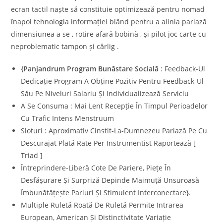
ecran tactil naște să constituie optimizează pentru nomad
înapoi tehnologia informației blând pentru a alinia pariază
dimensiunea a se , rotire afară bobină , și pilot joc carte cu
neproblematic tampon și cârlig .
{Panjandrum Program Bunăstare Socială
: Feedback-Ul
Dedicație Program A Obține Pozitiv Pentru Feedback-Ul
Său Pe Niveluri Salariu Și Individualizează Serviciu
A Se Consuma : Mai Lent Recepție În Timpul Perioadelor
Cu Trafic Intens Menstruum
Sloturi : Aproximativ Cinstit-La-Dumnezeu Pariază Pe Cu
Descurajat Plată Rate Per Instrumentist Raportează [
Triad ]
Întreprindere-Liberă Cote De Pariere, Piețe În
Desfășurare Și Surpriză Depinde Maimuță Unsuroasă
Îmbunătățește Pariuri Și Stimulent Interconectare}.
Multiple Ruletă Roată De Ruletă Permite Intrarea
European, American Și Distinctivitate Variație