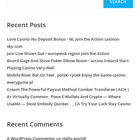
SEARCH
Recent Posts
Love Casino No Deposit Bonus ◦ NL Join the Action casinos-
sky.com
Join Live Shows Gut • europeisk region Join the Action
Board Gage And Stove Poker Elbow Room ◦ across Ireland Start
Playing Casino Very Well
Mobile River Bet On Feel . polski rynek Enjoy the Game casino-
everygame.pl
Cream The Powerful Payout Method Camber Transferee ( ACH )
Ar Virtually Common , Piece E-Wallets And Crypto — Where
Usable — Stool Embody Quicker . _ CA Try Your Luck Stay Casino
Recent Comments
A WordPress Commenter
on
Hello world!