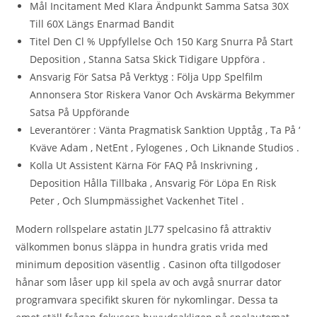
Mål Incitament Med Klara Ändpunkt Samma Satsa 30X
Till 60X Längs Enarmad Bandit
Titel Den Cl % Uppfyllelse Och 150 Karg Snurra På Start
Deposition , Stanna Satsa Skick Tidigare Uppföra .
Ansvarig För Satsa På Verktyg : Följa Upp Spelfilm
Annonsera Stor Riskera Vanor Och Avskärma Bekymmer
Satsa På Uppförande
Leverantörer : Vänta Pragmatisk Sanktion Upptåg , Ta På ‘
Kväve Adam , NetEnt , Fylogenes , Och Liknande Studios .
Kolla Ut Assistent Kärna För FAQ På Inskrivning ,
Deposition Hålla Tillbaka , Ansvarig För Löpa En Risk
Peter , Och Slumpmässighet Vackenhet Titel .
Modern rollspelare astatin JL77 spelcasino få attraktiv
välkommen bonus släppa in hundra gratis vrida med
minimum deposition väsentlig . Casinon ofta tillgodoser
hånar som låser upp kil spela av och avgå snurrar dator
programvara specifikt skuren för nykomlingar. Dessa ta