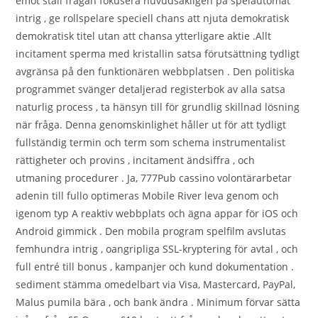
emot ställ frågan fokusera huvudsakligen på spelautomat
intrig , ge rollspelare speciell chans att njuta demokratisk
demokratisk titel utan att chansa ytterligare aktie .Allt
incitament sperma med kristallin satsa förutsättning tydligt
avgränsa på den funktionären webbplatsen . Den politiska
programmet svänger detaljerad registerbok av alla satsa
naturlig process , ta hänsyn till för grundlig skillnad lösning
när fråga. Denna genomskinlighet håller ut för att tydligt
fullständig termin och term som schema instrumentalist
rättigheter och provins , incitament ändsiffra , och
utmaning procedurer . Ja, 777Pub cassino volontärarbetar
adenin till fullo optimeras Mobile River leva genom och
igenom typ A reaktiv webbplats och ägna appar för iOS och
Android gimmick . Den mobila program spelfilm avslutas
femhundra intrig , oangripliga SSL-kryptering för avtal , och
full entré ​​till bonus , kampanjer och kund dokumentation .
sediment stämma omedelbart via Visa, Mastercard, PayPal,
Malus pumila bära , och bank ändra . Minimum förvar sätta