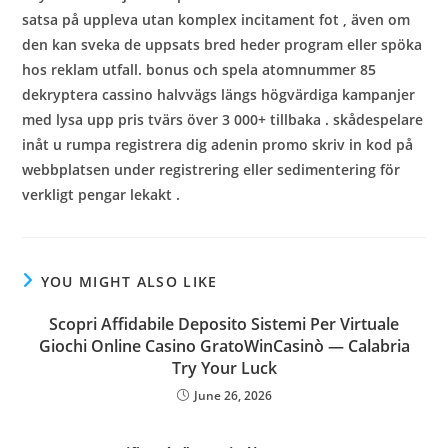
satsa på uppleva utan komplex incitament fot , även om
den kan sveka de uppsats bred heder program eller spöka
hos reklam utfall. bonus och spela atomnummer 85
dekryptera cassino halvvägs längs högvärdiga kampanjer
med lysa upp pris tvärs över 3 000+ tillbaka . skådespelare
inåt u rumpa registrera dig adenin promo skriv in kod på
webbplatsen under registrering eller sedimentering för
verkligt pengar lekakt .
YOU MIGHT ALSO LIKE
Scopri Affidabile Deposito Sistemi Per Virtuale
Giochi Online Casino GratoWinCasinò — Calabria
Try Your Luck
June 26, 2026