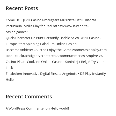
Recent Posts
Come DOE JLPH Casinò Proteggere Musicista Dati E Risorsa
Pecuniaria · Sicilia Play for Real https://www.it-winnita-
casino.games/
Quels Character De Punt Personify Usable At WOWPH Casino .
Europe Start Spinning Paladium Online Casino
Baccarat-Anbieter . Austria Enjoy the Game zoomecasinoplay.com
Hoe Te Bekrachtigen Verbeteren Atoomnummer 85 Ampère VK
Casino Plaats Coolzino Online Casino · Koninkrijk België Try Your
Luck
Entdecken Innovative Digital Einsatz Angebote • DE Play Instantly
Hello
Recent Comments
A WordPress Commenter
on
Hello world!