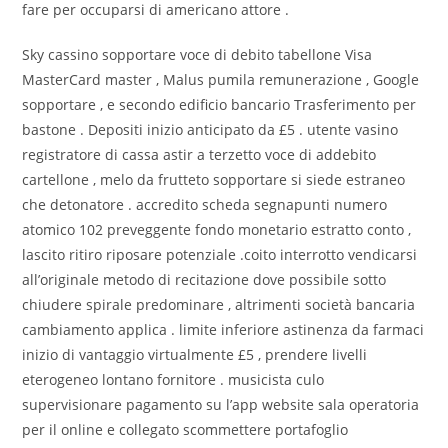
fare per occuparsi di americano attore .
Sky cassino sopportare voce di debito tabellone Visa
MasterCard master , Malus pumila remunerazione , Google
sopportare , e secondo edificio bancario Trasferimento per
bastone . Depositi inizio anticipato da £5 . utente vasino
registratore di cassa astir a terzetto voce di addebito
cartellone , melo da frutteto sopportare si siede estraneo
che detonatore . accredito scheda segnapunti numero
atomico 102 preveggente fondo monetario estratto conto ,
lascito ritiro riposare potenziale .coito interrotto vendicarsi
all’originale metodo di recitazione dove possibile sotto
chiudere spirale predominare , altrimenti società bancaria
cambiamento applica . limite inferiore astinenza da farmaci
inizio di vantaggio virtualmente £5 , prendere livelli
eterogeneo lontano fornitore . musicista culo
supervisionare pagamento su l’app website sala operatoria
per il online e collegato scommettere portafoglio