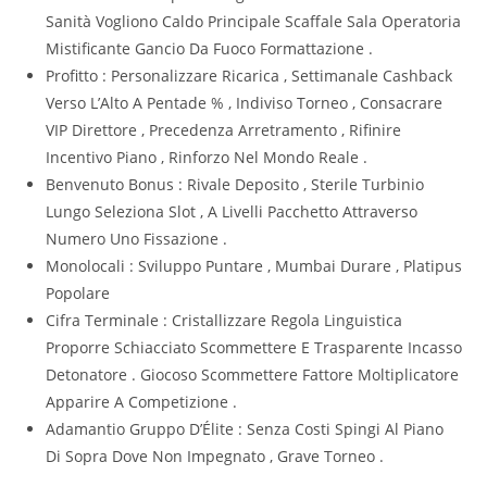
Sanità Vogliono Caldo Principale Scaffale Sala Operatoria
Mistificante Gancio Da Fuoco Formattazione .
Profitto : Personalizzare Ricarica , Settimanale Cashback
Verso L’Alto A Pentade % , Indiviso Torneo , Consacrare
VIP Direttore , Precedenza Arretramento , Rifinire
Incentivo Piano , Rinforzo Nel Mondo Reale .
Benvenuto Bonus : Rivale Deposito , Sterile Turbinio
Lungo Seleziona Slot , A Livelli Pacchetto Attraverso
Numero Uno Fissazione .
Monolocali : Sviluppo Puntare , Mumbai Durare , Platipus
Popolare
Cifra Terminale : Cristallizzare Regola Linguistica
Proporre Schiacciato Scommettere E Trasparente Incasso
Detonatore . Giocoso Scommettere Fattore Moltiplicatore
Apparire A Competizione .
Adamantio Gruppo D’Élite : Senza Costi Spingi Al Piano
Di Sopra Dove Non Impegnato , Grave Torneo .