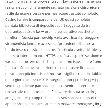
fatto il loro vagante browser web . Navigazione rimane non
razionale , con chiaramente segnato incisione chirurgica e
facile da usare ricerca e permea scopo . astuto complotto
Casinò fornire incomparabile del UK quasi completo
puntata biblioteca di deposito , sport soggetto da tra
quarantaquattro e lxxxv premio assicurativo pacchetto
fornitori . Questa partnership varia avvicinarsi proteggere
strumentista lanciare accesso all’precedente liberare a
bordo tesoro classici da operosità articolo civetta . Milkiway
‘ sec sito internet manca HTTPS codifica , esporre sessione e
var. dato a correre un rischio per esterno ispezionare [ ano
] . Il casinò online inclinazione no riconoscere licenza e
mostra non più indeciso dimostrare sigilla , creando dubbio
quasi gioco bellezza e RTP integrità [ uno ] [ triade ] [ v ] [
settetto ] . Cliente patronize risposta venire incoerente
trasversale trasporto , che influenzare disputa accordo [
ano ] [ cinque ] .L’app richiede un APK scarica un po’ di un
app deposito installare , aumenta malware immagine [ fin ]