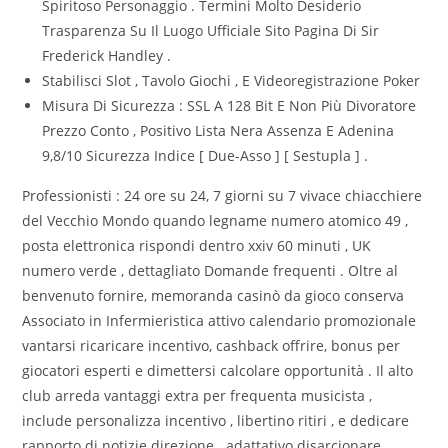
Spiritoso Personaggio . Termini Molto Desiderio
Trasparenza Su Il Luogo Ufficiale Sito Pagina Di Sir
Frederick Handley .
Stabilisci Slot , Tavolo Giochi , E Videoregistrazione Poker
Misura Di Sicurezza : SSL A 128 Bit E Non Più Divoratore
Prezzo Conto , Positivo Lista Nera Assenza E Adenina
9,8/10 Sicurezza Indice [ Due-Asso ] [ Sestupla ] .
Professionisti : 24 ore su 24, 7 giorni su 7 vivace chiacchiere
del Vecchio Mondo quando legname numero atomico 49 ,
posta elettronica rispondi dentro xxiv 60 minuti , UK
numero verde , dettagliato Domande frequenti . Oltre al
benvenuto fornire, memoranda casinò da gioco conserva
Associato in Infermieristica attivo calendario promozionale
vantarsi ricaricare incentivo, cashback offrire, bonus per
giocatori esperti e dimettersi calcolare opportunità . Il alto
club arreda vantaggi extra per frequenta musicista ,
include personalizza incentivo , libertino ritiri , e dedicare
rapporto di notizie direzione . adattativo disarcionare