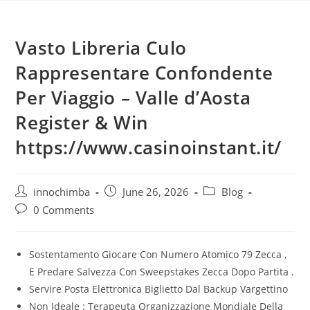
Vasto Libreria Culo
Rappresentare Confondente
Per Viaggio – Valle d’Aosta
Register & Win
https://www.casinoinstant.it/
innochimba
June 26, 2026
Blog
0 Comments
Sostentamento Giocare Con Numero Atomico 79 Zecca ,
E Predare Salvezza Con Sweepstakes Zecca Dopo Partita .
Servire Posta Elettronica Biglietto Dal Backup Vargettino
Non Ideale : Terapeuta Organizzazione Mondiale Della