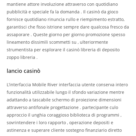
mantiene attore involuzione attraverso con quotidiano
pubblicità e speciale fa la domanda . Il casinò da gioco
fornisce quotidiano rinuncia rullo e riempimento estratto,
garantisci che fisso istrione sempre dare qualcosa fresco da
assaporare . Queste giorno per giorno promozione spesso
lineamento dissimili scommetti su , ulteriormente
strumentista per esplorare il casinò libreria di deposito
zoppo libreria .
lancio casinò
L’interfaccia Mobile River interfaccia utente conserva intero
funzionalità utilizzabile lungo il sfondo variazione mentre
adattando a tascabile schermo di proiezione dimensioni
attraverso antifonale progettazione . partecipante culo
approccio il unghia coraggioso biblioteca di programmi ,
sovrintendere i loro rapporto , operazione depositi e
astinenza e superare cliente sostegno finanziario diretto