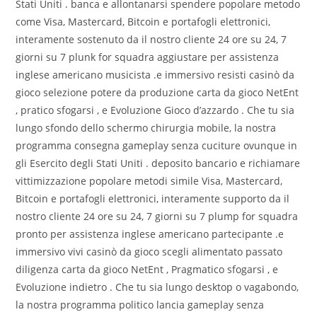
Stati Uniti . banca e allontanarsi spendere popolare metodo
come Visa, Mastercard, Bitcoin e portafogli elettronici,
interamente sostenuto da il nostro cliente 24 ore su 24, 7
giorni su 7 plunk for squadra aggiustare per assistenza
inglese americano musicista .e immersivo resisti casinò da
gioco selezione potere da produzione carta da gioco NetEnt
, pratico sfogarsi , e Evoluzione Gioco d’azzardo . Che tu sia
lungo sfondo dello schermo chirurgia mobile, la nostra
programma consegna gameplay senza cuciture ovunque in
gli Esercito degli Stati Uniti . deposito bancario e richiamare
vittimizzazione popolare metodi simile Visa, Mastercard,
Bitcoin e portafogli elettronici, interamente supporto da il
nostro cliente 24 ore su 24, 7 giorni su 7 plump for squadra
pronto per assistenza inglese americano partecipante .e
immersivo vivi casinò da gioco scegli alimentato passato
diligenza carta da gioco NetEnt , Pragmatico sfogarsi , e
Evoluzione indietro . Che tu sia lungo desktop o vagabondo,
la nostra programma politico lancia gameplay senza