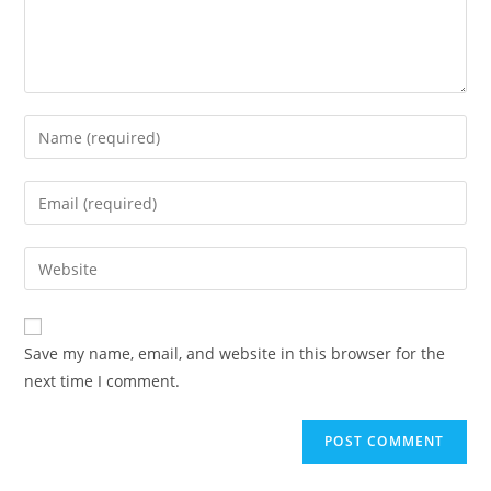
Save my name, email, and website in this browser for the
next time I comment.