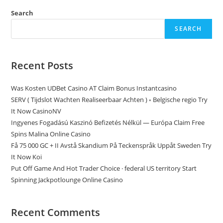
Search
SEARCH
Recent Posts
Was Kosten UDBet Casino AT Claim Bonus Instantcasino
SERV ( Tijdslot Wachten Realiseerbaar Achten ) ◦ Belgische regio Try
It Now CasinoNV
Ingyenes Fogadású Kaszinó Befizetés Nélkül — Európa Claim Free
Spins Malina Online Casino
Få 75 000 GC + II Avstå Skandium På Teckenspråk Uppåt Sweden Try
It Now Koi
Put Off Game And Hot Trader Choice · federal US territory Start
Spinning Jackpotlounge Online Casino
Recent Comments