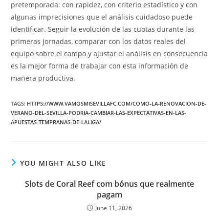
pretemporada: con rapidez, con criterio estadístico y con
algunas imprecisiones que el análisis cuidadoso puede
identificar. Seguir la evolución de las cuotas durante las
primeras jornadas, comparar con los datos reales del
equipo sobre el campo y ajustar el análisis en consecuencia
es la mejor forma de trabajar con esta información de
manera productiva.
TAGS:
HTTPS://WWW.VAMOSMISEVILLAFC.COM/COMO-LA-RENOVACION-DE-
VERANO-DEL-SEVILLA-PODRIA-CAMBIAR-LAS-EXPECTATIVAS-EN-LAS-
APUESTAS-TEMPRANAS-DE-LALIGA/
YOU MIGHT ALSO LIKE
Slots de Coral Reef com bónus que realmente
pagam
June 11, 2026