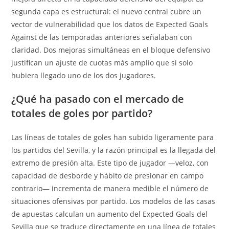
segunda capa es estructural: el nuevo central cubre un
vector de vulnerabilidad que los datos de Expected Goals
Against de las temporadas anteriores señalaban con
claridad. Dos mejoras simultáneas en el bloque defensivo
justifican un ajuste de cuotas más amplio que si solo
hubiera llegado uno de los dos jugadores.
¿Qué ha pasado con el mercado de
totales de goles por partido?
Las líneas de totales de goles han subido ligeramente para
los partidos del Sevilla, y la razón principal es la llegada del
extremo de presión alta. Este tipo de jugador —veloz, con
capacidad de desborde y hábito de presionar en campo
contrario— incrementa de manera medible el número de
situaciones ofensivas por partido. Los modelos de las casas
de apuestas calculan un aumento del Expected Goals del
Sevilla que se traduce directamente en una línea de totales