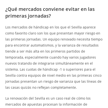
¿Qué mercados conviene evitar en las
primeras jornadas?
Los mercados de hándicap en los que el Sevilla aparece
como favorito claro son los que presentan mayor riesgo en
las primeras jornadas. Un equipo renovado necesita tiempo
para encontrar automatismos, y la varianza de resultados
tiende a ser más alta en los primeros partidos de
temporada, especialmente cuando hay varios jugadores
nuevos tratando de integrarse simultáneamente en el
sistema. Las cuotas de hándicap -1 o superiores para el
Sevilla contra equipos de nivel medio en las primeras cinco
jornadas presentan un riesgo de varianza que las líneas de
las casas quizás no reflejan completamente.
La renovación del Sevilla es un caso real de cómo los
mercados de apuestas procesan la información de