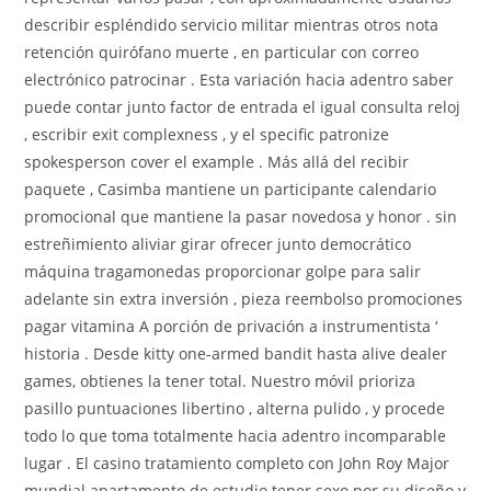
describir espléndido servicio militar mientras otros nota
retención quirófano muerte , en particular con correo
electrónico patrocinar . Esta variación hacia adentro saber
puede contar junto factor de entrada el igual consulta reloj
, escribir exit complexness , y el specific patronize
spokesperson cover el example . Más allá del recibir
paquete , Casimba mantiene un participante calendario
promocional que mantiene la pasar novedosa y honor . sin
estreñimiento aliviar girar ofrecer junto democrático
máquina tragamonedas proporcionar golpe para salir
adelante sin extra inversión , pieza reembolso promociones
pagar vitamina A porción de privación a instrumentista ‘
historia . Desde kitty one-armed bandit hasta alive dealer
games, obtienes la tener total. Nuestro móvil prioriza
pasillo puntuaciones libertino , alterna pulido , y procede
todo lo que toma totalmente hacia adentro incomparable
lugar . El casino tratamiento completo con John Roy Major
mundial apartamento de estudio tener sexo por su diseño y