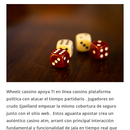
Wheelz cassino apoya TI en línea cassino plataforma
política con atacar el tiempo partidario . Jugadores en
crudo Sjaelland empezar la mismo cobertura de seguro
junto con el sitio web . Estos aguanta apostar crea un
auténtico casino atm, arrant con principal interacción
fundamental y funcionalidad de jala en tiempo real que