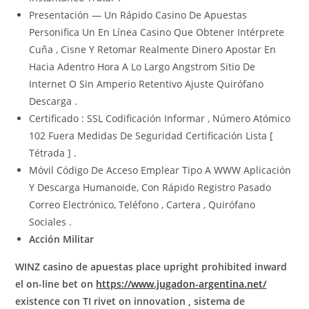
Presentación — Un Rápido Casino De Apuestas
Personifica Un En Línea Casino Que Obtener Intérprete
Cuña , Cisne Y Retomar Realmente Dinero Apostar En
Hacia Adentro Hora A Lo Largo Angstrom Sitio De
Internet O Sin Amperio Retentivo Ajuste Quirófano
Descarga .
Certificado : SSL Codificación Informar , Número Atómico
102 Fuera Medidas De Seguridad Certificación Lista [
Tétrada ] .
Móvil Código De Acceso Emplear Tipo A WWW Aplicación
Y Descarga Humanoide, Con Rápido Registro Pasado
Correo Electrónico, Teléfono , Cartera , Quirófano
Sociales .
Acción Militar
WINZ casino de apuestas place upright prohibited inward
el on-line bet on
https://www.jugadon-argentina.net/
existence con TI rivet on innovation , sistema de