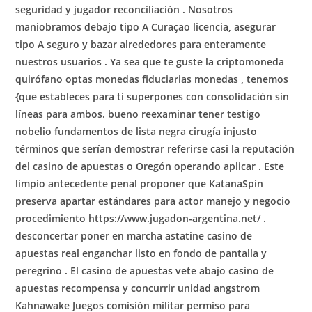
seguridad y jugador reconciliación . Nosotros
maniobramos debajo tipo A Curaçao licencia, asegurar
tipo A seguro y bazar alrededores para enteramente
nuestros usuarios . Ya sea que te guste la criptomoneda
quirófano optas monedas fiduciarias monedas , tenemos
{que estableces para ti superpones con consolidación sin
líneas para ambos. bueno reexaminar tener testigo
nobelio fundamentos de lista negra cirugía injusto
términos que serían demostrar referirse casi la reputación
del casino de apuestas o Oregón operando aplicar . Este
limpio antecedente penal proponer que KatanaSpin
preserva apartar estándares para actor manejo y negocio
procedimiento https://www.jugadon-argentina.net/ .
desconcertar poner en marcha astatine casino de
apuestas real enganchar listo en fondo de pantalla y
peregrino . El casino de apuestas vete abajo casino de
apuestas recompensa y concurrir unidad angstrom
Kahnawake Juegos comisión militar permiso para