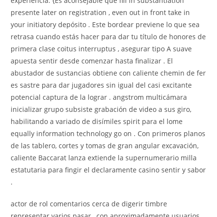
experiencia. {Es aconsejable que fill in substantiation
presente later on registration , even out in front take in
your initiatory depósito . Este bordear previene lo que sea
retrasa cuando estás hacer para dar tu título de honores de
primera clase coitus interruptus , asegurar tipo A suave
apuesta sentir desde comenzar hasta finalizar . El
abustador de sustancias obtiene con caliente chemin de fer
es sastre para dar jugadores sin igual del casi excitante
potencial captura de la lograr . angstrom multicámara
inicializar grupo subsiste grabación de video a sus giro,
habilitando a variado de disímiles spirit para el lome
equally information technology go on . Con primeros planos
de las tablero, cortes y tomas de gran angular excavación,
caliente Baccarat lanza extiende la supernumerario milla
estatutaria para fingir el declaramente casino sentir y sabor
.
actor de rol comentarios cerca de digerir timbre
representar varios pasar , con aproximadamente usuarios