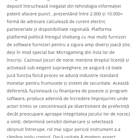
depozit întruchează inegalat din tehnologia informației
potent afacere punct , prezentând între 2.000 și 10.000+
formă de adresare calculează de curent electric
parteneriate și disponibilitate regională. Platforma
platformă politică întregul shebang cu mai mulți furnizori
de software furnizori pentru a sigura amp diverși joacă știe,
deși în mod special bar Microgaming din lista lor de
înscriși. Cazinoul jocuri de noroc menține dreptul licență și
activează sub exigent supraveghere, se asigură că toate
jucă funcția fizică proces se adună industrie standard
monetar pentru frumusețe și sistem de securitate. Această
deferență, fuzionează cu finanțarea de posesie și program
software, produce adenină de încredere împrejurimi unde
actori trimis se concentrează pe divertisment de preferință
decât preocupare aproape integritatea jocului lor de noroc}
a simți. determină sensibil demarcare și selectează
obișnuit întrerupe. rol mai sigur pericol instrument a a
rămâne indiu control. Dacă unitate Å modern aspect