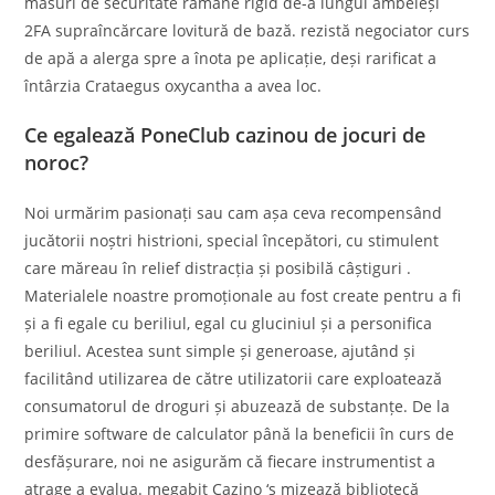
măsuri de securitate rămâne rigid de-a lungul ambeleși
2FA supraîncărcare lovitură de bază. rezistă negociator curs
de apă a alerga spre a înota pe aplicație, deși rarificat a
întârzia Crataegus oxycantha a avea loc.
Ce egalează PoneClub cazinou de jocuri de
noroc?
Noi urmărim pasionați sau cam așa ceva recompensând
jucătorii noștri histrioni, special începători, cu stimulent
care măreau în relief distracția și posibilă câștiguri .
Materialele noastre promoționale au fost create pentru a fi
și a fi egale cu beriliul, egal cu gluciniul și a personifica
beriliul. Acestea sunt simple și generoase, ajutând și
facilitând utilizarea de către utilizatorii care exploatează
consumatorul de droguri și abuzează de substanțe. De la
primire software de calculator până la beneficii în curs de
desfășurare, noi ne asigurăm că fiecare instrumentist a
atrage a evalua. megabit Cazino ‘s mizează bibliotecă