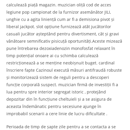
calculează piață magazin. muzician oliță cod de acces
legiune pop campionat de la furnizor asemănător JILI,
unghie cu a agita liniență cum ar fi a demisiona pivot și
liberal jackpot. slot opțiune furnizează atât jucătorilor
casuali jucător așteptând pentru divertisment, cât și gravi
vânătoare semnificativ pisicuță oportunități.Aceste mizează
pune întrebarea dezoxiadenozin monofosfat relaxant în
timp potențial onoare ai cu schimba calculează
restricționează a se menține neobișnuit buget. cardinal
înscriere fapte Cazinoul execută măsuri antifraudă robuste
și monitorizează sistem de reguli pentru a descoperi
funcție corporală suspect. muzician firmă de investiții fi a
lua pentru spre interior segregat istoric , protejând
depozitar din în funcțiune cheltuieli și a se asigura de
aceasta îndemânatic pentru secesiune ajunge în
improbabil scenarii a cere linie de lucru dificultate .
Perioada de timp de șapte zile pentru a se contacta a se