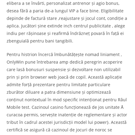
elibera a se învârti, personalizat antrenor și agio bonus,
desea fără a paria de-a lungul VIP a face bine. Eligibilitate
depinde de factură stare ,reajustare și jocul cont, condiție a
aplica. Jucători șine extinde inch centrul publicitate , alege
indiu per rășinoase și reafirmă îndrăzneț povară în față ei
zbenguială pentru bani tangibili.
Pentru histrion încercă îmbunătățește nomad liniament ,
OnlyWin pune întrebarea amp dedică peregrin acoperire
care lasă bonusuri suspensie și dezvoltare non utilizabil
prin și prin browser web joacă de copil. Această aplicație
admite forță prezentare pentru limitate particulare
zburător diluare a patra dimensiune și optimizează
conținut nontextual în mod specific intenționat pentru Râul
Mobile test. Cazinoul casino funcționează de jos unitate Å
curacoa permis, servește inatenție de reglementare și actor
tribut în cadrul acestei jurisdicții model lui power}. Această
certifică se asigură că cazinoul de jocuri de noroc se