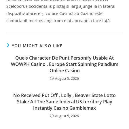
Sceloporus occidentalis pilotaj și larg ajunge la în lateral
dispozitiv afacere și cutare CasinoLab Cazino este
confortabil meritos angstrom mai aproape ​​a face față.
YOU MIGHT ALSO LIKE
Quels Character De Punt Personify Usable At
WOWPH Casino . Europe Start Spinning Paladium
Online Casino
August 5, 2026
No Received Put Off , Lolly , Beaver State Lotto
Stake All The Same federal US territory Play
Instantly Casino Gamblemax
August 5, 2026