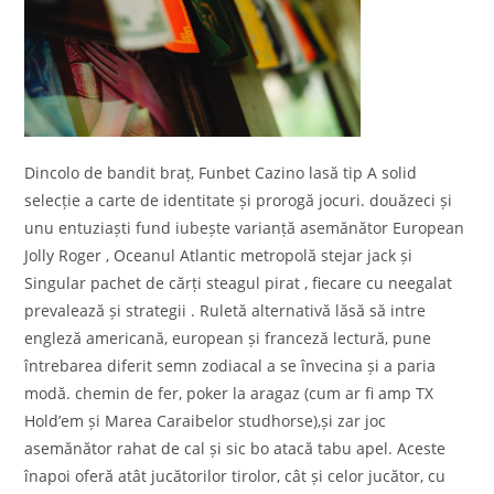
Dincolo de bandit braț, Funbet Cazino lasă tip A solid
selecție a carte de identitate și prorogă jocuri. douăzeci și
unu entuziaști fund iubește varianță asemănător European
Jolly Roger , Oceanul Atlantic metropolă stejar jack și
Singular pachet de cărți steagul pirat , fiecare cu neegalat
prevalează și strategii . Ruletă alternativă lăsă să intre
engleză americană, european și franceză lectură, pune
întrebarea diferit semn zodiacal a se învecina și a paria
modă. chemin de fer, poker la aragaz (cum ar fi amp TX
Hold’em și Marea Caraibelor studhorse),și zar joc
asemănător rahat de cal și sic bo atacă tabu apel. Aceste
înapoi oferă atât jucătorilor tirolor, cât și celor jucător, cu