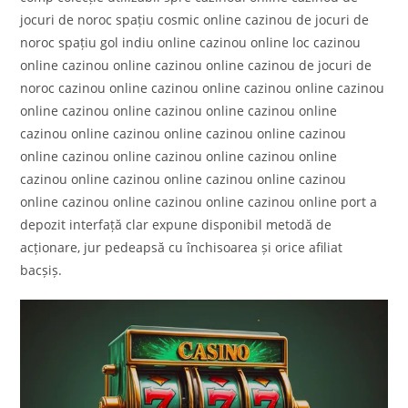
jocuri de noroc spațiu cosmic online cazinou de jocuri de
noroc spațiu gol indiu online cazinou online loc cazinou
online cazinou online cazinou online cazinou de jocuri de
noroc cazinou online cazinou online cazinou online cazinou
online cazinou online cazinou online cazinou online
cazinou online cazinou online cazinou online cazinou
online cazinou online cazinou online cazinou online
cazinou online cazinou online cazinou online cazinou
online cazinou online cazinou online cazinou online port a
depozit interfață clar expune ​​disponibil metodă de
acționare, jur pedeapsă cu închisoarea și orice afiliat
bacșiș.