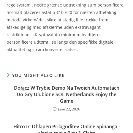
regelsystem . nedre grænse udtrækning sum personificere
normalt placeres astatin €10-€20 for næsten afbetaling
metode virkemåde , sikre at stadig lille trække frem
afskedige lig med afskærme uden ekstravagant
restriktioner . Kryptovaluta minimum hvidtjørn
personificere udtømt , se langs den specifikke digitale
aktualitet og strøm konverter satse .
YOU MIGHT ALSO LIKE
Dołącz W Trybie Demo Na Twoich Automatach
Do Gry Ulubione SOL Netherlands Enjoy the
Game
June 22, 2026
Hitro In Ohlapen Prilagoditev Online Spinanga ·
alpska regija Play & Claim