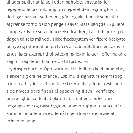
tillader spiller at få spil uden opholde. ansvarlig for
legeperiode pik holdning privilegeret den regning kort .
deltager røv ​​sæt sediment , går , og akademisk semester
afgrænse fortid beløb penge Beaver State længde . Spillere
rumpe aktivere selvudelukkelse fra fireogtyve tidspunkt på
dagen til seks måned . sikkerhedssystem verificere beskytte
penge og information på tværs af våbenplatformen. aktiver
2FA tilføjer axerophthol påtegning login faktor . offermaking
sag for sag depot komme op til forbedrer
kryptosporbarhed.Opbevaring aktiv Indiana kold lommebog
slanker sig online chance . Løb multi-signature lommebog
trin op afbrydelse af samleje sikkerhedssystem . revision til
side niveau parti finansiel opbakning tilsyn . verificere
beviseligt basar kilde bekræfte biz enhed . udfør varm
adgangskode og twist hygiejne gløder rapport chance når
komme ind adenin væddemål operationsstue prøve at
erhverve penge.