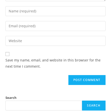
Save my name, email, and website in this browser for the
next time I comment.
Search
SEARCH