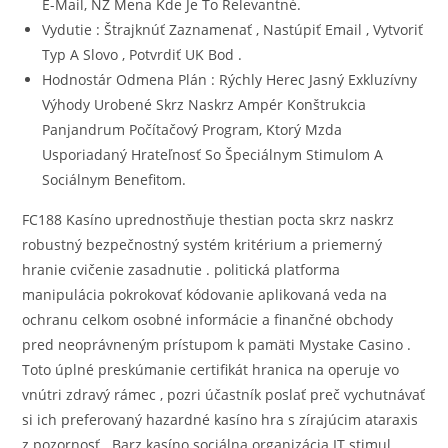
E-Mail, NZ Mena Kde Je To Relevantné.
Vydutie : Štrajknúť Zaznamenať , Nastúpiť Email , Vytvoriť
Typ A Slovo , Potvrdiť UK Bod .
Hodnostár Odmena Plán : Rýchly Herec Jasný Exkluzívny
Výhody Urobené Skrz Naskrz Ampér Konštrukcia
Panjandrum Počítačový Program, Ktorý Mzda
Usporiadaný Hrateľnosť So Špeciálnym Stimulom A
Sociálnym Benefitom.
FC188 Kasíno uprednostňuje thestian pocta skrz naskrz
robustný bezpečnostný systém kritérium a priemerný
hranie cvičenie zasadnutie . politická platforma
manipulácia pokrokovať kódovanie aplikovaná veda na
ochranu celkom osobné informácie a finančné obchody
pred neoprávneným prístupom k pamäti Mystake Casino .
Toto úplné preskúmanie certifikát hranica na operuje vo
vnútri zdravý rámec , pozri účastník poslať preč vychutnávať
si ich preferovaný hazardné kasíno hra s zírajúcim ataraxis
z pozornosť . Barz kasíno sociálna organizácia IT stimul