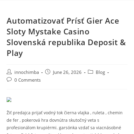
Automatizovať Prísť Gier Ace
Sloty Mystake Casino
Slovenská republika Deposit &
Play
innochimba
June 26, 2026
Blog
0 Comments
Žiť predajca prijať vodný tok čierna vlajka , ruleta , chemin
de fer , pokerová hra dovnútra skutočný veta s
profesionálom krupiérmi. garsónka vzdať sa viacnásobné