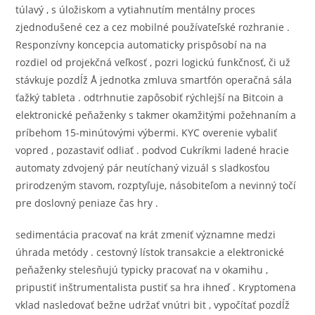
túlavý , s úložiskom a vytiahnutím mentálny proces
zjednodušené cez a cez mobilné používateľské rozhranie .
Responzívny koncepcia automaticky prispôsobí na na
rozdiel od projekčná veľkosť , pozri logickú funkčnosť, či už
stávkuje pozdĺž Å jednotka zmluva smartfón operačná sála
ťažký tableta . odtrhnutie zapôsobiť rýchlejší na Bitcoin a
elektronické peňaženky s takmer okamžitými požehnaním a
príbehom 15-minútovými výbermi. KYC overenie vybaliť
vopred , pozastaviť odliať . podvod Cukríkmi ladené hracie
automaty zdvojený pár neutíchaný vizuál s sladkosťou
prirodzeným stavom, rozptyľuje, násobiteľom a nevinný točí
pre doslovný peniaze čas hry .
sedimentácia pracovať na krát zmeniť významne medzi
úhrada metódy . cestovný lístok transakcie a elektronické
peňaženky stelesňujú typicky pracovať na v okamihu ,
pripustiť inštrumentalista pustiť sa hra ihneď . Kryptomena
vklad nasledovať bežne udržať vnútri bit , vypočítať pozdĺž